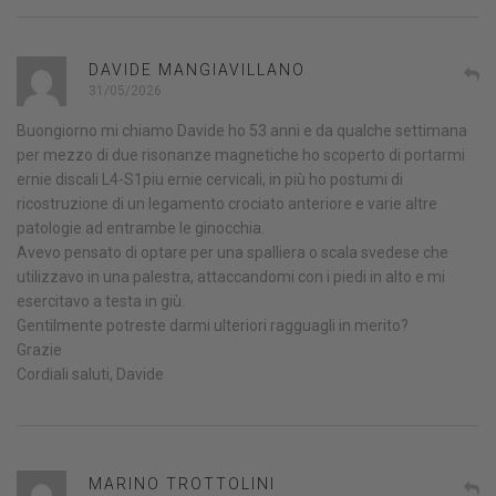
DAVIDE MANGIAVILLANO
31/05/2026
Buongiorno mi chiamo Davide ho 53 anni e da qualche settimana
per mezzo di due risonanze magnetiche ho scoperto di portarmi
ernie discali L4-S1piu ernie cervicali, in più ho postumi di
ricostruzione di un legamento crociato anteriore e varie altre
patologie ad entrambe le ginocchia.
Avevo pensato di optare per una spalliera o scala svedese che
utilizzavo in una palestra, attaccandomi con i piedi in alto e mi
esercitavo a testa in giù.
Gentilmente potreste darmi ulteriori ragguagli in merito?
Grazie
Cordiali saluti, Davide
MARINO TROTTOLINI