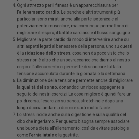
Ogni attrezzo per il fitness è un’apparecchiatura per
l’
allenamento cardio
. Le panche e altri strumenti più
particolari sono mirati anche alla parte isotonica e al
potenziamento muscolare, ma comunque permettono di
migliorare il respiro, il battito cardiaco e il flusso sanguigno.
Migliorare la parte cardio dà modo di intervenire anche su
altri aspetti legati al benessere della persona, uno su questi
è la
riduzione dello stress
, cosa non da poco visto che lo
stress non è altro che un sovraccarico che diamo al nostro
corpo e l’allenamento ci permette di scaricare tutta la
tensione accumulata durante la giornata o la settimana.
La diminuzione della tensione permette anche di migliorare
la
qualità del sonno
, donandoci un riposo appagante a
seguito dei nostri esercizi. La cosa migliore è quindi fare un
po’ di corsa, l’esercizio su panca, stretching e dopo una
lunga doccia andare a dormire sarà molto facile.
Lo stress incide anche sulla digestione e sulla qualità del
cibo che ingeriamo. Per questo bisogna sempre associare
una buona dieta all’allenamento, così da evitare patologie
come l’
ernia iatale
o la gastrite.