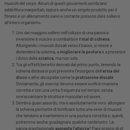
muscoli del corpo. Alcuni di questi giovamenti sembrano
addirittura inaspettati, eppure anche un singolo prodotto per il
fitness e un allenamento sano e costante possono dare sollievo
all’intero organismo.
Uno dei maggiori sollievi nell’utilizzo di una panca a
inversione è riuscire a combattere il
mal di schiena
.
Allungando i muscoli dorsali verso il basso, si riesce a
distendere la colonna, a
migliorare la postura
e a prevenire
i dolori della
sciatica
, ma non solo.
Tra gli effetti benefici derivati dal primo punto, tenendo la
schiena distesa si può prevenire l’insorgere dell’
ernia del
disco
o altre discopatie come la
protrusione discale
.
Ovviamente, gli esercizi devono essere svolti in maniera
corretta e con una certa frequenza nel tempo, senza
sovraccaricare le strutture muscolari ed ossee.
Sembra quasi assurdo, ma è assolutamente vero: allungare
la schiena permette di tonificare tutta una serie di muscoli
che tendono a mantenerci in una postura corretta e, quindi,
potremmo anche guadagnare qualche centimetro. La
panca gravitazionale
aumenta l’altezza
? Pare proprio di sì!