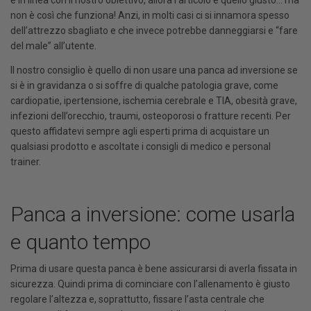
è in linea con il nostro obiettivo, allora l’articolo è quello giusto… ma
non è così che funziona! Anzi, in molti casi ci si innamora spesso
dell’attrezzo sbagliato e che invece potrebbe danneggiarsi e “fare
del male” all’utente.
Il nostro consiglio è quello di non usare una panca ad inversione se
si è in gravidanza o si soffre di qualche patologia grave, come
cardiopatie, ipertensione, ischemia cerebrale e TIA, obesità grave,
infezioni dell’orecchio, traumi, osteoporosi o fratture recenti. Per
questo affidatevi sempre agli esperti prima di acquistare un
qualsiasi prodotto e ascoltate i consigli di medico e personal
trainer.
Panca a inversione: come usarla
e quanto tempo
Prima di usare questa panca è bene assicurarsi di averla fissata in
sicurezza. Quindi prima di cominciare con l’allenamento è giusto
regolare l’altezza e, soprattutto, fissare l’asta centrale che