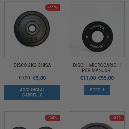
-41%
DISCO 2KG GHISA
DISCHI MICROCARICHI
PER MANUBRI
€
5,80
€
11,00
-
€
55,00
€
9,90
AGGIUNGI AL
SCEGLI
CARRELLO
-26%
-34%