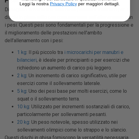
PESI DEI DISCHI IN GHISA
Leggi la nostra
Privacy Policy
per maggiori dettagli.
Di seguito troverai una lista delle pesature standard per i
dischi in ghisa utilizzati comunemente nell’allenamento con
i pesi. Questi pesi sono fondamentali per la progressione e
il miglioramento delle prestazioni nell’ambito
dell’allenamento con i pesi:
1 kg
: Il più piccolo tra
i microcarichi per manubri e
bilancieri
, è ideale per principianti o per esercizi che
richiedono un aumento di carico più leggero.
2 kg
: Un incremento di carico significativo, utile per
esercizi come il sollevamento laterale.
5 kg
: Uno dei pesi base per molti esercizi, come lo
squat o il sollevamento terra.
10 kg
: Utilizzato per incrementi sostanziali di carico,
particolarmente per sollevamenti pesanti.
20 kg
: Un peso notevole, spesso utilizzato nei
sollevamenti olimpici come lo strappo e lo slancio.
Questi dischi in ghisa forniscono la versatilità necessaria