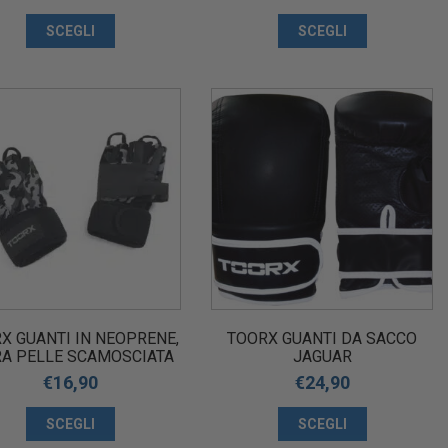
SCEGLI
SCEGLI
X GUANTI IN NEOPRENE,
TOORX GUANTI DA SACCO
RA PELLE SCAMOSCIATA
JAGUAR
R SOLLEVAMENTO PESI
€
16,90
€
24,90
-244 AHF-245 AHF-246
SCEGLI
SCEGLI