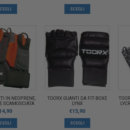
CEGLI
SCEGLI
TI IN NEOPRENE,
TOORX GUANTI DA FIT-BOXE
TOOR
LE SCAMOSCIATA
LYNX
LYC
EVAMENTO PESI
PE
14,90
€
15,90
HF-035 AHF-036
AHF
CEGLI
SCEGLI