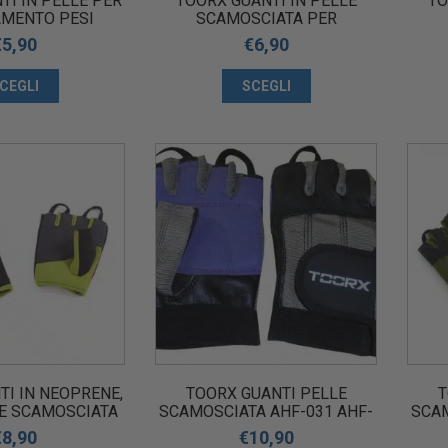
TI IN PELLE PER
TOORX GUANTI IN PELLE
TO
MENTO PESI
SCAMOSCIATA PER
SOLLEVAMENTO PESI GRIGI
SOL
€
5,90
€
6,90
CEGLI
SCEGLI
TI IN NEOPRENE,
TOORX GUANTI PELLE
T
LE SCAMOSCIATA
SCAMOSCIATA AHF-031 AHF-
SCAM
EVAMENTO PESI
032 AHF-033 AHF-034
2
€
8,90
€
10,90
IO-VERDI