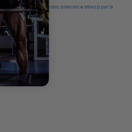
lezione di
manubri da palestra
,
bilancieri
e
attrezzi per la