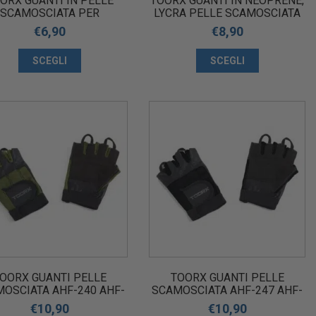
ORX GUANTI IN PELLE
TOORX GUANTI IN NEOPRENE,
SCAMOSCIATA PER
LYCRA PELLE SCAMOSCIATA
LEVAMENTO PESI NERI
PER SOLLEVAMENTO PESI
€
6,90
€
8,90
NERO-ROSSI
SCEGLI
SCEGLI
OORX GUANTI PELLE
TOORX GUANTI PELLE
OSCIATA AHF-240 AHF-
SCAMOSCIATA AHF-247 AHF-
41 AHF-242 AHF-243
248 AHF-249 AHF-250
€
10,90
€
10,90