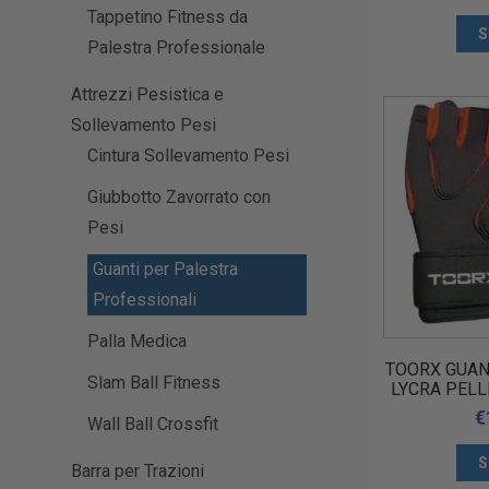
Tappetino Fitness da
S
Palestra Professionale
Attrezzi Pesistica e
Sollevamento Pesi
Cintura Sollevamento Pesi
Giubbotto Zavorrato con
Pesi
Guanti per Palestra
Professionali
Palla Medica
TOORX GUAN
Slam Ball Fitness
LYCRA PEL
PER SOLL
€
Wall Ball Crossfit
AHF-088 A
S
Barra per Trazioni