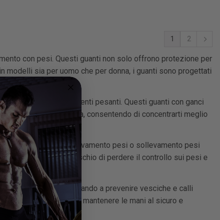
1
2
amento con pesi. Questi guanti non solo offrono protezione per
 in modelli sia per uomo che per donna, i guanti sono progettati
à e comfort.
anci integrati per sollevamenti pesanti. Questi guanti con ganci
ti e trazioni alla sbarra, consentendo di concentrarti meglio
una presa salda, come sollevamento pesi o sollevamento pesi
derenza, riducendo il rischio di perdere il controllo sui pesi e
fidabile per le mani, aiutando a prevenire vesciche e calli
ta qualità è essenziale per mantenere le mani al sicuro e