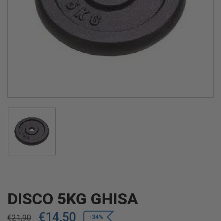
DISCO 5KG GHISA
€
14,50
€
21,90
-34%