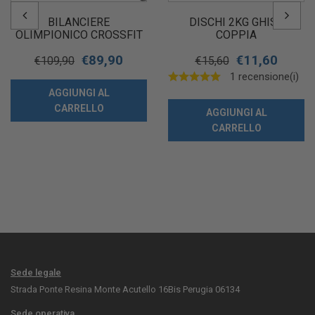
BILANCIERE
DISCHI 2KG GHISA
OLIMPIONICO CROSSFIT
COPPIA
TOORX 150 CM Ø 50 MM
€
89,90
€
11,60
€
109,90
€
15,60
1 recensione(i)
AGGIUNGI AL
CARRELLO
AGGIUNGI AL
CARRELLO
Sede legale
Strada Ponte Resina Monte Acutello 16Bis Perugia 06134
Sede operativa