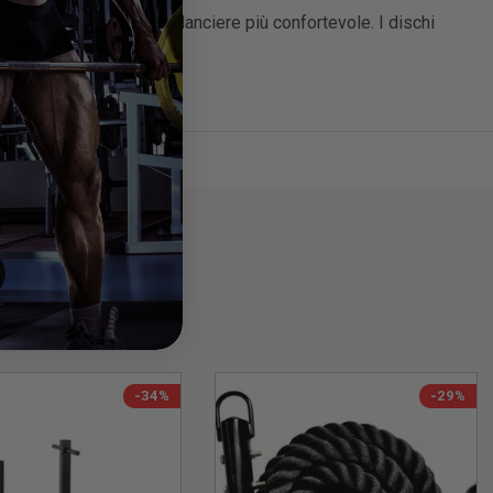
carico e scarico sul bilanciere più confortevole. I dischi
-34%
-29%