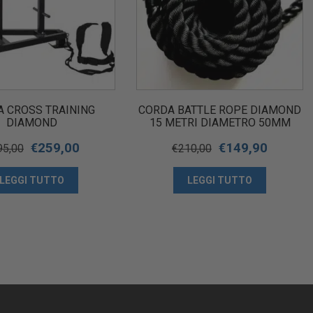
A CROSS TRAINING
CORDA BATTLE ROPE DIAMOND
DIAMOND
15 METRI DIAMETRO 50MM
€
259,00
€
149,90
95,00
€
210,00
LEGGI TUTTO
LEGGI TUTTO