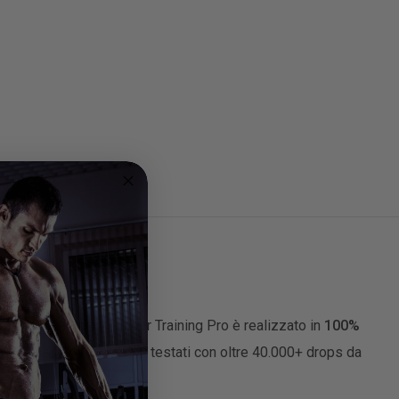
azione e forza. Il Bumper Training Pro è realizzato in
100%
ti i bumper Pro sono stati testati con oltre 40.000+ drops da