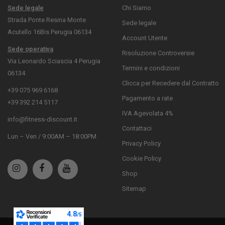
Sede legale
Chi Siamo
Strada Ponte Resina Monte
Sede legale
Acutello 16Bis Perugia 06134
Account Utente
Sede operativa
Risoluzione Controversie
Via Leonardo Sciascia 4 Perugia
Termini e condizioni
06134
Clicca per Recedere dal Contratto
+39 075 969 6168
Pagamento a rate
+39 392 214 5117
IVA Agevolata 4%
info@fitness-discount.it
Contattaci
Lun – Ven / 9:00AM – 18:00PM
Privacy Policy
Cookie Policy
Shop
Sitemap