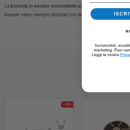
La
boccola in acciaio inossidabile svasata
, con
foro diame
ISCRI
bumper vanno sempre utilizzati con la pavimentazione gommata 
N
Iscrivendoti, accett
marketing. Puoi can
Leggi la nostra
Priva
-9%