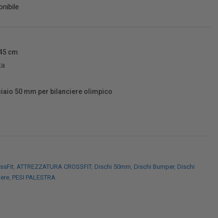
nibile
45 cm
ta
ciaio 50 mm per bilanciere olimpico
ssFit
,
ATTREZZATURA CROSSFIT
,
Dischi 50mm
,
Dischi Bumper
,
Dischi
iere
,
PESI PALESTRA