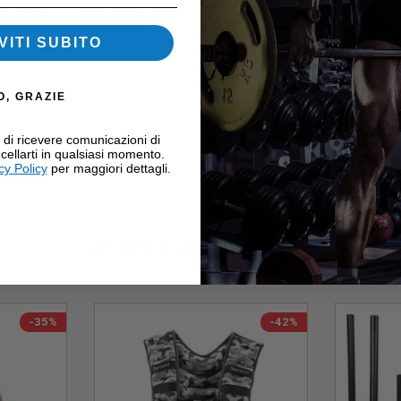
tro 50 mm
, rende il bumper Diamond più resistente garantendo un 
VITI SUBITO
o con le apposite protezioni, per evitare danni e lesioni.
O, GRAZIE
i di ricevere comunicazioni di
cellarti in qualsiasi momento.
cy Policy
per maggiori dettagli.
PRODOTTI CORRELATI
-35%
-42%