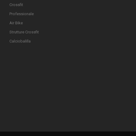
Crossfit
Professionale
Air Bike
Strutture Crossfit
Calciobalilla