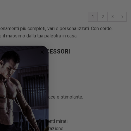
1
2
3
lenamenti più completi, vari e personalizzati. Con corde,
e il massimo dalla tua palestra in casa.
CON I GIUSTI ACCESSORI
i esercizi.
tivi.
 stazione multifunzione.
mento.
e multifunzione
più efficace e stimolante.
presa più salda e movimenti mirati.
con esercizi di spinta e trazione.