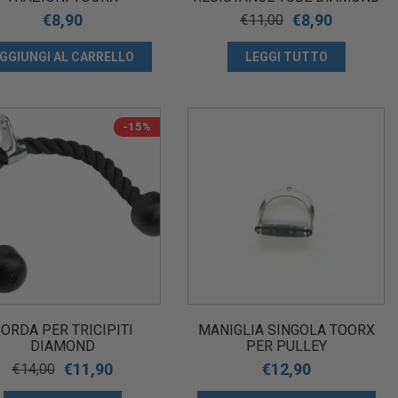
€
8,90
€
8,90
€
11,00
GGIUNGI AL CARRELLO
LEGGI TUTTO
-15%
ORDA PER TRICIPITI
MANIGLIA SINGOLA TOORX
DIAMOND
PER PULLEY
€
11,90
€
12,90
€
14,00