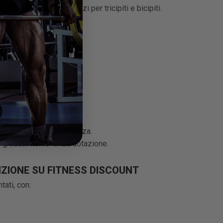
ariazioni negli esercizi per tricipiti e bicipiti.
tà di movimenti.
 tutto il corpo.
zione multifunzione.
tevole.
scivolo fanno la differenza.
lia gradualmente la tua dotazione.
NZIONE SU FITNESS DISCOUNT
tati, con: