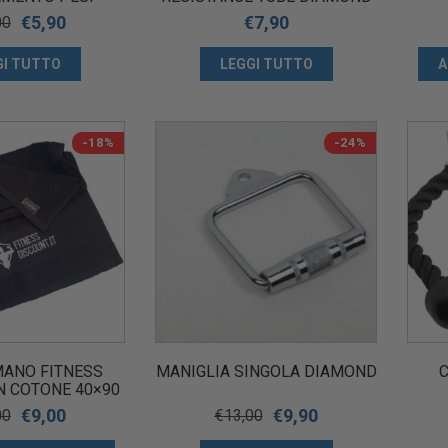
AMOND
€
5,90
€
7,90
00
GI TUTTO
LEGGI TUTTO
A
-18%
-24%
ANO FITNESS
MANIGLIA SINGOLA DIAMOND
C
N COTONE 40×90
CM
€
9,00
€
9,90
00
€
13,00