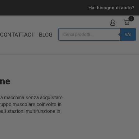
Hai bisogno di aiuto?
0
CONTATTACI
BLOG
VAI
one
ssa macchina senza acquistare
 gruppo muscolare coinvolto in
li stazioni multifunzione in