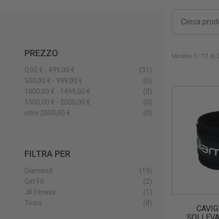
PREZZO
Mostro 1–12 di 3
0,00 € - 499,00 €
(31)
500,00 € - 999,00 €
(0)
1000,00 € - 1499,00 €
(0)
1500,00 € - 2000,00 €
(0)
oltre 2000,00 €
(0)
FILTRA PER
Diamond
(19)
Get Fit
(2)
JK Fitness
(1)
Toorx
(8)
CAVIG
SOLLEVA