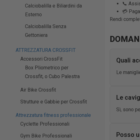
📞 Assis
Calciobalilla e Biliardini da
💳 Paga
Esterno
Rendi completa
Calciobalilla Senza
Gettoniera
DOMAND
ATTREZZATURA CROSSFIT
Accessori CrossFit
Quali a
Box Pliometrico per
Le maniglie
Crossfit, o Cubo Palestra
Air Bike Crossfit
Le cavig
Strutture e Gabbie per Crossfit
Sì, sono pe
Attrezzatura fitness professionale
Cyclette Professionali
Posso us
Gym Bike Professionali