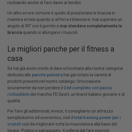
rischiando anche di fare danni ai tendini.
Un altro errore comune è quello di posizionare le braccia in
maniera errata quando si afferra il bilanciere: mai superare un
angolo di 90° con il gomito e
mai stendere completamente le
braccia
quando si allungano i muscoli.
Le migliori panche per il fitness a
casa
Se hai già avuto modo di dare un’occhiata alla nostra categoria
dedicata alle
panche
palestra
hai già notato la varietà di
prodotti presenti nel nostro catalogo. Un’occasione
sicuramente da non perdere è il
kit completo con panca
richiudibile
del marchio FD Sport, un brand italiano giovane e di
qualità.
Per fare gli addominali, invece, ti consigliamo un attrezzo
semplicissimo ed economico, cioè il
total training power per i
crunch
così da migliorare tutta la muscolatura alla base del
torace. Pratico e salvaspazio, ti solleva dal fare esercizi