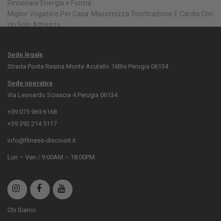
Rinnovare Energia e Forma
Miglior Vogatore Per Casa: Massimizza Tonificazione E Cardio Con
Un Solo Attrezzo
Sede legale
Strada Ponte Resina Monte Acutello 16Bis Perugia 06134
Sede operativa
Via Leonardo Sciascia 4 Perugia 06134
+39 075 969 6168
+39 392 214 5117
info@fitness-discount.it
Lun – Ven / 9:00AM – 18:00PM
Chi Siamo