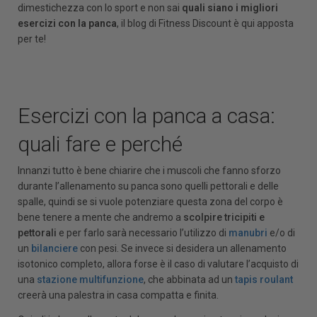
dimestichezza con lo sport e non sai
quali siano i migliori
esercizi con la panca
, il blog di Fitness Discount è qui apposta
per te!
Esercizi con la panca a casa:
quali fare e perché
Innanzi tutto è bene chiarire che i muscoli che fanno sforzo
durante l’allenamento su panca sono quelli pettorali e delle
spalle, quindi se si vuole potenziare questa zona del corpo è
bene tenere a mente che andremo a
scolpire tricipiti e
pettorali
e per farlo sarà necessario l’utilizzo di
manubri
e/o di
un
bilanciere
con pesi. Se invece si desidera un allenamento
isotonico completo, allora forse è il caso di valutare l’acquisto di
una
stazione multifunzione
, che abbinata ad un
tapis roulant
creerà una palestra in casa compatta e finita.