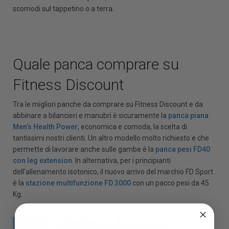
scomodi sul tappetino o a terra.
Quale panca comprare su
Fitness Discount
Tra le migliori panche da comprare su Fitness Discount e da
abbinare a bilancieri e manubri è sicuramente la
panca piana
Men’s Health Power
, economica e comoda, la scelta di
tantissimi nostri clienti. Un altro modello molto richiesto e che
permette di lavorare anche sulle gambe è la
panca pesi FD40
con leg extension
. In alternativa, per i principianti
dell’allenamento isotonico, il nuovo arrivo del marchio FD Sport
è la
stazione multifunzione FD 3000
con un pacco pesi da 45
Kg.