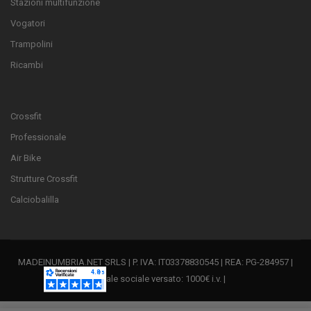
Stazioni multifunzione
Vogatori
Trampolini
Ricambi
Crossfit
Professionale
Air Bike
Strutture Crossfit
Calciobalilla
MADEINUMBRIA.NET SRLS | P. IVA: IT03378830545 | REA: PG-284957 |
Capitale sociale versato: 1000€ i.v. |