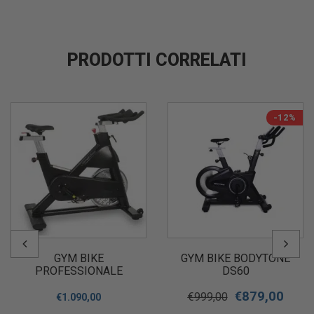
PRODOTTI CORRELATI
-12%
GYM BIKE
GYM BIKE BODYTONE
PROFESSIONALE
DS60
DIAMOND S53 INDOOR
€
879,00
CYCLE
€
999,00
€
1.090,00