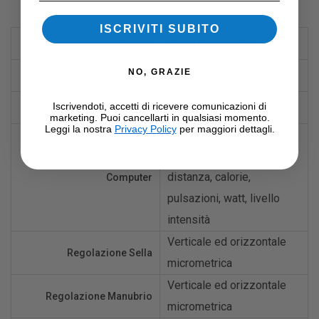
ISCRIVITI SUBITO
20 kg (bilanciato)
Volano
NO, GRAZIE
Cinghia con pignone fisso
Trasmissione
Magnetica
Iscrivendoti, accetti di ricevere comunicazioni di
Resistenza
marketing. Puoi cancellarti in qualsiasi momento.
Leggi la nostra
Privacy Policy
per maggiori dettagli.
LCD retro-illuminato blu:
RPM, velocità, tempo,
distanza, calorie,
Computer
pulsazioni, watt, livello
intensità
Verticale ed orizzontale
Regolazione Sella
micrometrica
Verticale ed orizzontale
Regolazione Manubrio
micrometrica