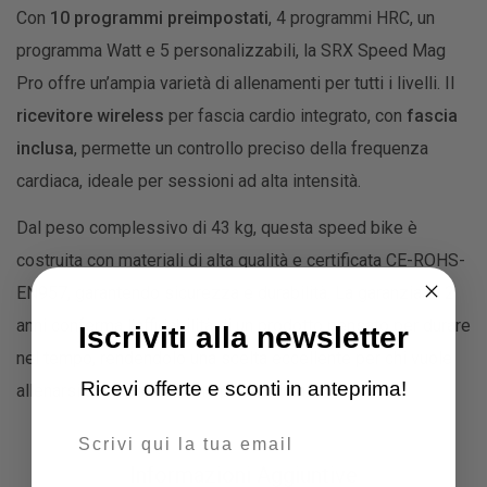
Con
10 programmi preimpostati
, 4 programmi HRC, un
programma Watt e 5 personalizzabili, la SRX Speed Mag
Pro offre un’ampia varietà di allenamenti per tutti i livelli. Il
ricevitore wireless
per fascia cardio integrato, con
fascia
inclusa
, permette un controllo preciso della frequenza
cardiaca, ideale per sessioni ad alta intensità.
Dal peso complessivo di 43 kg, questa speed bike è
costruita con materiali di alta qualità e certificata CE-ROHS-
EN957, garantendo sicurezza e durabilità. La garanzia di 2
anni conferma l’affidabilità di un prodotto pensato per durare
Iscriviti alla newsletter
nel tempo, rendendolo una scelta eccellente per chi vuole
Ricevi offerte e sconti in anteprima!
allenarsi al massimo delle prestazioni.
Email
Informazioni Aggiuntive