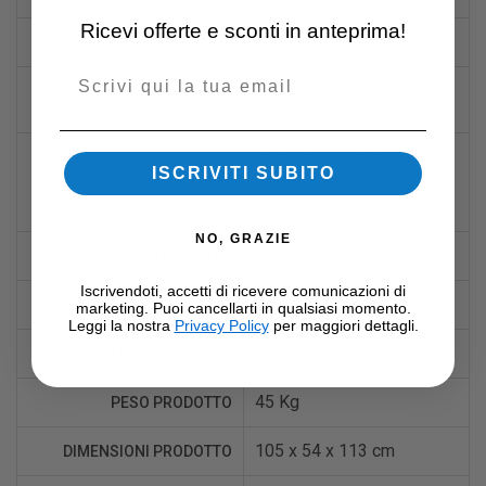
Ricevi offerte e sconti in anteprima!
Cinghia – Pignone fisso
TRASMISSIONE
Email
Manuale a tampone
RESISTENZA
centrale
LCD: Tempo, distanza,
ISCRIVITI SUBITO
calorie e pulsazioni
DISPLAY
(fascia cardio non inclusa)
NO, GRAZIE
Verticale ed orizzontale
REGOLAZIONE SELLA
Iscrivendoti, accetti di ricevere comunicazioni di
Verticale
REGOLAZIONE MANUBRIO
marketing. Puoi cancellarti in qualsiasi momento.
Leggi la nostra
Privacy Policy
per maggiori dettagli.
125 Kg
PESO MASSIMO UTENTE
45 Kg
PESO PRODOTTO
105 x 54 x 113 cm
DIMENSIONI PRODOTTO