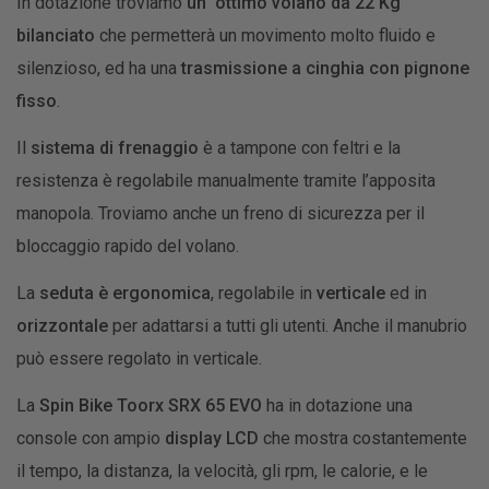
In dotazione troviamo
un ottimo volano da
22 Kg
bilanciato
che permetterà un movimento molto fluido e
silenzioso, ed ha una
trasmissione a cinghia con pignone
fisso
.
Il
sistema di frenaggio
è a tampone con feltri e la
resistenza è regolabile manualmente tramite l’apposita
manopola. Troviamo anche un freno di sicurezza per il
bloccaggio rapido del volano.
La
seduta è ergonomica
, regolabile in
verticale
ed in
orizzontale
per adattarsi a tutti gli utenti. Anche il manubrio
può essere regolato in verticale.
La
Spin Bike Toorx SRX 65 EVO
ha in dotazione una
console con ampio
display LCD
che mostra costantemente
il tempo, la distanza, la velocità, gli rpm, le calorie, e le