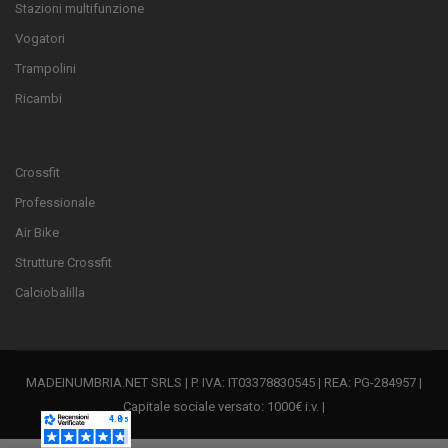
Stazioni multifunzione
Vogatori
Trampolini
Ricambi
Crossfit
Professionale
Air Bike
Strutture Crossfit
Calciobalilla
MADEINUMBRIA.NET SRLS | P. IVA: IT03378830545 | REA: PG-284957 |
Capitale sociale versato: 1000€ i.v. |