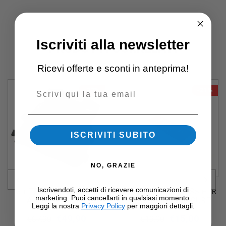
Iscriviti alla newsletter
PRODOTTI CORRELATI
Ricevi offerte e sconti in anteprima!
Email
-27%
-21%
ISCRIVITI SUBITO
NO, GRAZIE
Iscrivendoti, accetti di ricevere comunicazioni di
GILET CON PESI 10 KG
TAPPETINO FITNESS PER
marketing. Puoi cancellarti in qualsiasi momento.
AHF-014 TOORX
ESERCIZI CON FIGURE
Leggi la nostra
Privacy Policy
per maggiori dettagli.
€
49,90
€
15,00
€
67,90
€
19,00