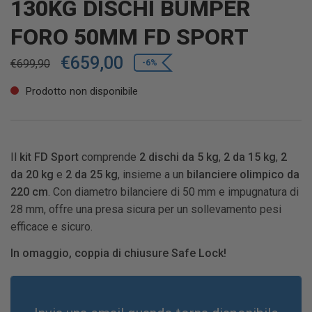
130KG DISCHI BUMPER
FORO 50MM FD SPORT
€
659,00
€
699,90
-6%
Prodotto non disponibile
Il
kit FD Sport
comprende
2 dischi da 5 kg
,
2 da 15 kg
,
2
da 20 kg
e
2 da 25 kg
, insieme a un
bilanciere olimpico da
220 cm
. Con diametro bilanciere di 50 mm e impugnatura di
28 mm, offre una presa sicura per un sollevamento pesi
efficace e sicuro.
In omaggio, coppia di chiusure Safe Lock!