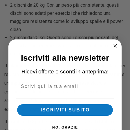
2 dischi da 20 kg: Con un peso più consistente, questi
dischi sono adatti per esercizi che richiedono una
maggiore resistenza come lo sviluppo spalle e il power
clean.
2 dischi da 25 kg: Questi sono i dischi più pesanti del
set, adatti per esercizi avanzati come lo stacco da terra
e il sollevamento olimpico.
Iscriviti alla newsletter
Il
bilanciere olimpico da 220cm
è robusto e progettato per
Ricevi offerte e sconti in anteprima!
resistere a pesi considerevoli. Con un
diametro di 50mm
e
un’
impugnatura di 28mm
, offre una presa sicura e
Email
confortevole durante gli esercizi. Il foro dei dischi,
anch’esso di 50mm, assicura che gli stessi possano
essere facilmente montati e rimossi dal bilanciere.
ISCRIVITI SUBITO
Il marchio FD Sport è sinonimo di qualità e affidabilità nel
NO, GRAZIE