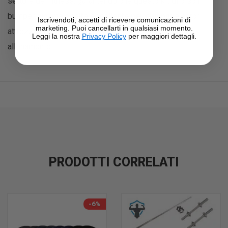
settore del fitness, garantendo che questo kit di dischi
bumper sia
una scelta eccellente per chiunque
cerchi
Iscrivendoti, accetti di ricevere comunicazioni di
marketing. Puoi cancellarti in qualsiasi momento.
attrezzature durevoli e performanti per il proprio
Leggi la nostra
Privacy Policy
per maggiori dettagli.
allenamento.
PRODOTTI CORRELATI
-6%