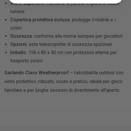
Vetro superiore:
mantiene le palline in gioco e riduce
rumore
Copertina protettiva inclusa:
protegge il mobile e i
colori
Sicurezza:
conforme alle norme europee per giocattoli
Opzioni:
aste telescopiche di sicurezza opzionali
Imballo:
156 x 80 x 40 cm con protezioni interne per
trasporto sicuro
Garlando Class Weatherproof
– calciobalilla outdoor con
vetro protettivo, robusto, sicuro e pratico, ideale per gioco
familiare e per lunghe sessioni di divertimento all’aperto.