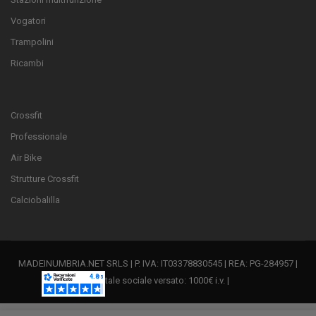
Vogatori
Trampolini
Ricambi
Crossfit
Professionale
Air Bike
Strutture Crossfit
Calciobalilla
MADEINUMBRIA.NET SRLS | P. IVA: IT03378830545 | REA: PG-284957 |
Capitale sociale versato: 1000€ i.v. |