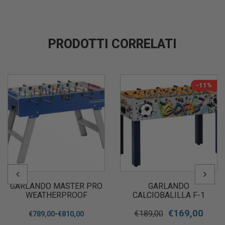
PRODOTTI CORRELATI
-11%
GARLANDO MASTER PRO
GARLANDO
WEATHERPROOF
CALCIOBALILLA F-1
CALCIOBALILLA DA
GRAFICA GOAL ASTE
€
169,00
ESTERNO
RIENTRANTI
€
189,00
€
789,00
-
€
810,00