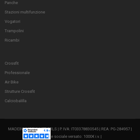
Panche
Stazioni multifunzione
Vogatori
Trampolini
Ricambi
Crossfit
Professionale
Air Bike
Strutture Crossfit
Calciobalilla
MADEINUMBRIA.NET SRLS | P. IVA: IT03378830545 | REA: PG-284957 |
Capitale sociale versato: 1000€ i.v. |