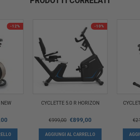
PRODOTTI CORRELATI
-12%
-10%
0 NEW
CYCLETTE 5.0 R HORIZON
CYCLET
,00
€
899,00
€
999,00
€
2
RELLO
AGGIUNGI AL CARRELLO
AGGI