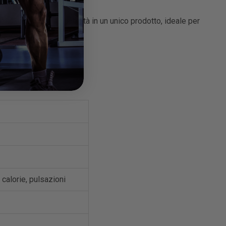
o, comfort e affidabilità in un unico prodotto, ideale per
 calorie, pulsazioni