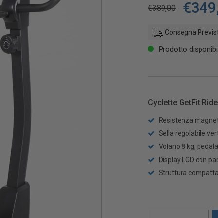
€
349
€
389,00
Consegna Previst
Prodotto disponibi
Cyclette GetFit Ride
Resistenza magnetic
Sella regolabile ver
Volano 8 kg, pedala
Display LCD con pa
Struttura compatta