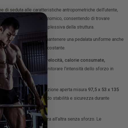
ne di seduta alle caratteristiche antropometriche dell’utente,
completa l’assetto ergonomico, consentendo di trovare
no alla robustezza complessiva della struttura.
emento fondamentale per mantenere una pedalata uniforme anche
ssioni di lavoro aerobico costante.
mento:
tempo, distanza, velocità, calorie consumate,
, che consentono di monitorare l’intensità dello sforzo in
mbiente domestico. In posizione aperta misura
97,5 x 53 x 135
mo di 120 kg
, garantendo stabilità e sicurezza durante
la cyclette da una stanza all’altra senza sforzo. Le