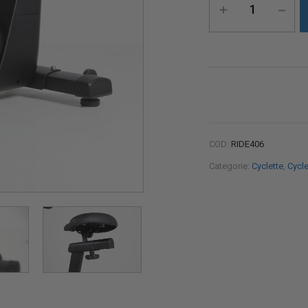
COD:
RIDE406
Categorie:
Cyclette
,
Cycl