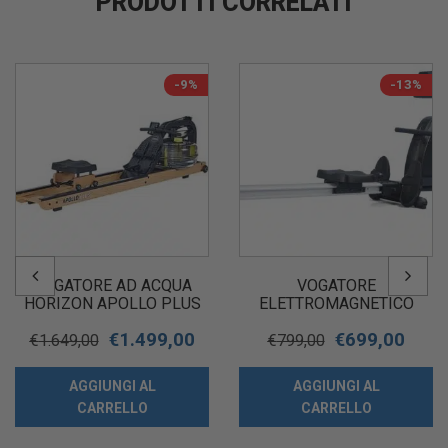
PRODOTTI CORRELATI
-9%
-13%
VOGATORE AD ACQUA
VOGATORE
HORIZON APOLLO PLUS
ELETTROMAGNETICO
TOORX SALVASPAZIO
€
1.499,00
€
699,00
RWX 500
€
1.649,00
€
799,00
AGGIUNGI AL
AGGIUNGI AL
CARRELLO
CARRELLO