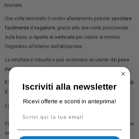
bruciate.
Una volta terminato il vostro allenamento potrete
spostare
facilmente il vogatore
, grazie alle due ruote posizionate
sulla base, e
riporlo in verticale
per ridurre al minimo
l’ingombro all’interno dell’abitazione.
La struttura è robusta e può sostenere un utente dal
peso
massimo di 135 Kg
.
Il vogatore ad acqua FD Sport MK 901 ha una garanzia di
Iscriviti alla newsletter
2 anni.
Ricevi offerte e sconti in anteprima!
FD Sport, un brand tutto italiano
Email
FD Sport è
un brand nato in Italia
nell’ultimo periodo, anche
se i suoi creatori sono nel mondo del fitness per la casa e