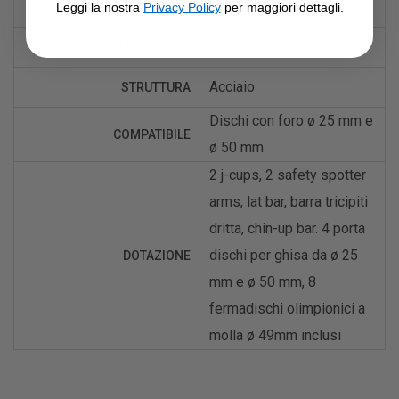
136 kg
Leggi la nostra
Privacy Policy
per maggiori dettagli.
UTILIZZATORE
192 x 135 x 220,8 cm
DIMENSIONI PRODOTTO
Acciaio
STRUTTURA
Dischi con foro ø 25 mm e
COMPATIBILE
ø 50 mm
2 j-cups, 2 safety spotter
arms, lat bar, barra tricipiti
dritta, chin-up bar. 4 porta
dischi per ghisa da ø 25
DOTAZIONE
mm e ø 50 mm, 8
fermadischi olimpionici a
molla ø 49mm inclusi