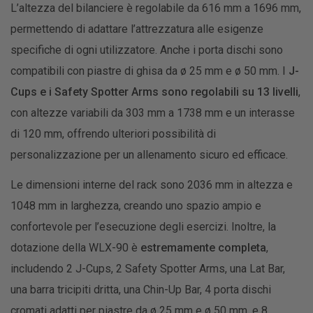
L’altezza del bilanciere è regolabile da 616 mm a 1696 mm,
permettendo di adattare l’attrezzatura alle esigenze
specifiche di ogni utilizzatore. Anche i porta dischi sono
compatibili con piastre di ghisa da ø 25 mm e ø 50 mm. I
J-
Cups e i Safety Spotter Arms sono regolabili su 13 livelli
,
con altezze variabili da 303 mm a 1738 mm e un interasse
di 120 mm, offrendo ulteriori possibilità di
personalizzazione per un allenamento sicuro ed efficace.
Le dimensioni interne del rack sono 2036 mm in altezza e
1048 mm in larghezza, creando uno spazio ampio e
confortevole per l’esecuzione degli esercizi. Inoltre, la
dotazione della WLX-90 è
estremamente completa
,
includendo 2 J-Cups, 2 Safety Spotter Arms, una Lat Bar,
una barra tricipiti dritta, una Chin-Up Bar, 4 porta dischi
cromati adatti per piastre da ø 25 mm e ø 50 mm, e 8