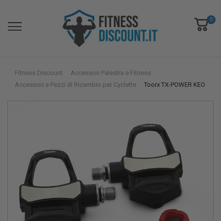
0
Fitness Discount
Accessori Palestra e Fitness
Accessori e Pezzi di Ricambio per Cyclette
Toorx TX-POWER KEO