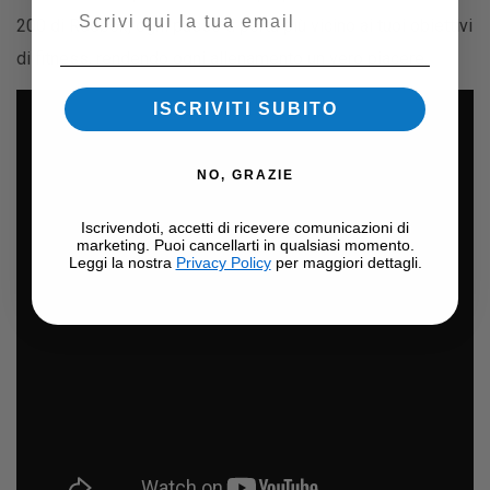
Email
200 di Reebok, ogni passo ti porta più vicino ai tuoi obiettivi
di fitness, rendendo ogni allenamento un vero piacere.
ISCRIVITI SUBITO
NO, GRAZIE
Iscrivendoti, accetti di ricevere comunicazioni di
marketing. Puoi cancellarti in qualsiasi momento.
Leggi la nostra
Privacy Policy
per maggiori dettagli.