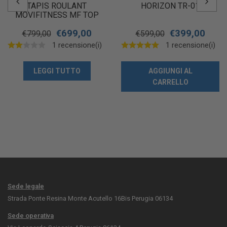
TAPIS ROULANT
HORIZON TR-01
MOVIFITNESS MF TOP
SLIM
€
699,00
€
399,00
€
799,00
€
599,00
1 recensione(i)
1 recensione(i)
LEGGI TUTTO
AGGIUNGI AL
CARRELLO
Sede legale
Strada Ponte Resina Monte Acutello 16Bis Perugia 06134
Sede operativa