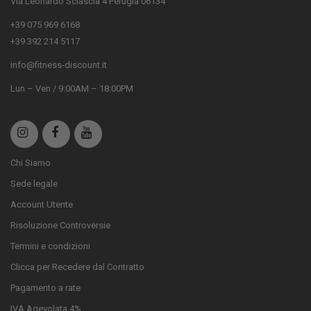
Via Leonardo Sciascia 4 Perugia 06134
+39 075 969 6168
+39 392 214 5117
info@fitness-discount.it
Lun – Ven / 9:00AM – 18:00PM
Chi Siamo
Sede legale
Account Utente
Risoluzione Controversie
Termini e condizioni
Clicca per Recedere dal Contratto
Pagamento a rate
IVA Agevolata 4%