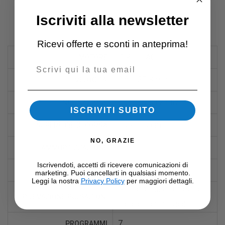
Iscriviti alla newsletter
Informazioni Aggiuntive
Ricevi offerte e sconti in anteprima!
7/9 HP AC
MOTORE
Email
0,8 – 25 Km/h
VELOCITA'
Elettrica su 21 livelli
INCLINAZIONE
ISCRIVITI SUBITO
60 x 160 cm
SUPERFICIE DI CORSA
NO, GRAZIE
Sì
AMMORTIZZAZIONE
Iscrivendoti, accetti di ricevere comunicazioni di
LED
DISPLAY
marketing. Puoi cancellarti in qualsiasi momento.
Leggi la nostra
Privacy Policy
per maggiori dettagli.
Si, Hand Pulse + fascia
RILEVAZIONE PULSAZIONI
cardio (non inclusa)
7
PROGRAMMI