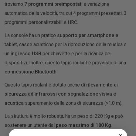
troviamo
7 programmi preimpostati
a variazione
automatica della velocità, tra cui 4 programmi presettati, 3
programmi personalizzabili e HRC.
La console ha un pratico
supporto per smartphone e
tablet
, casse acustiche per la riproduzione della musica e
un
ingresso USB
per chiavette e per la ricarica dei
dispositivi. Inoltre, questo tapis roulant è provvisto di una
connessione Bluetooth.
Questo tapis roulant è dotato anche di
rilevamento di
sicurezza ad infrarossi con segnalazione visiva e
acustica
superamento della zona di sicurezza (>1.0 m).
La struttura è molto robusta, ha un peso di 220 Kg e può
sostenere un utente dal
peso massimo di 180 Kg
.