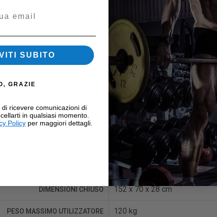
Informazioni Aggiuntive
Movi Fitness
Brand
VITI SUBITO
1,75 CHP Continui – 2,5 HP Pi
MOTORE
0,8 – 12 Km/h
VELOCITA'
O, GRAZIE
42 x 120 cm
SUPERFICIE DI CORSA
i di ricevere comunicazioni di
cellarti in qualsiasi momento.
4 finestre LED bianchi
cy Policy
per maggiori dettagli.
DISPLAY
Sì
SUPPORTO TABLET
152 x 70 x 142 cm
DIMENSIONI APERTO
152 x 70 x 28 cm
DIMENSIONI CHIUSO
120 kg
PESO MASSIMO UTILIZZATORE