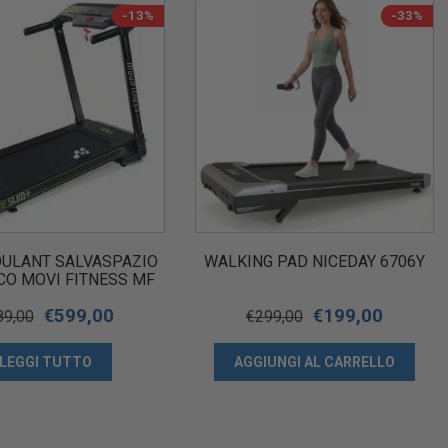
-13%
-33%
OULANT SALVASPAZIO
WALKING PAD NICEDAY 6706Y
CO MOVI FITNESS MF
SLIM +
€
599,00
€
199,00
89,00
€
299,00
LEGGI TUTTO
AGGIUNGI AL CARRELLO