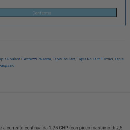
apis Roulant E Attrezzi Palestra
,
Tapis Roulant
,
Tapis Roulant Elettrici
,
Tapis
lvaspazio
e a corrente continua da
1,75 CHP
(con picco massimo di 2,5