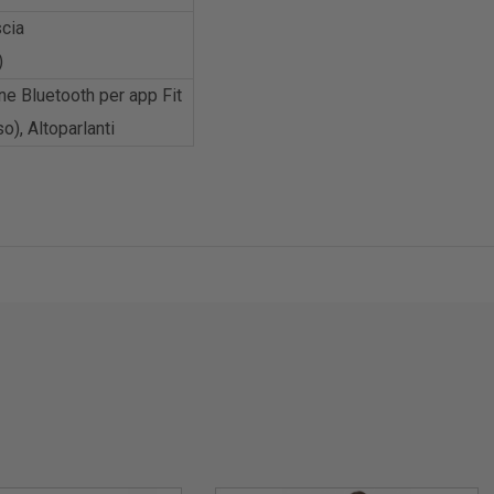
scia
)
e Bluetooth per app Fit
), Altoparlanti