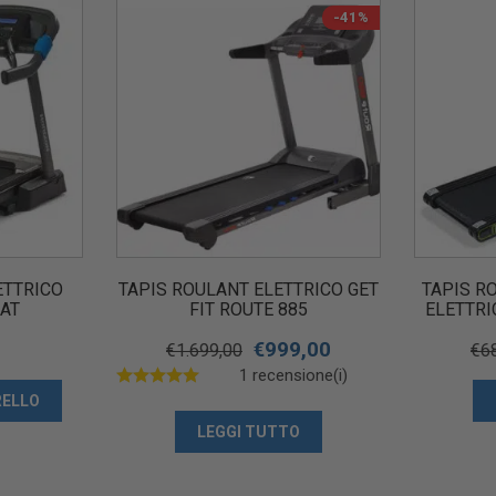
-41%
ETTRICO
TAPIS ROULANT ELETTRICO GET
TAPIS R
 AT
FIT ROUTE 885
ELETTRI
€
999,00
€
1.699,00
€
6
1 recensione(i)
RELLO
LEGGI TUTTO