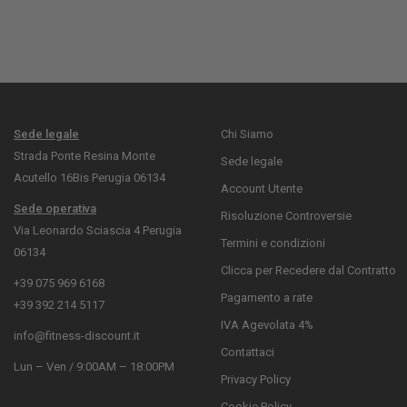
Sede legale
Chi Siamo
Strada Ponte Resina Monte
Sede legale
Acutello 16Bis Perugia 06134
Account Utente
Sede operativa
Risoluzione Controversie
Via Leonardo Sciascia 4 Perugia
Termini e condizioni
06134
Clicca per Recedere dal Contratto
+39 075 969 6168
Pagamento a rate
+39 392 214 5117
IVA Agevolata 4%
info@fitness-discount.it
Contattaci
Lun – Ven / 9:00AM – 18:00PM
Privacy Policy
Cookie Policy