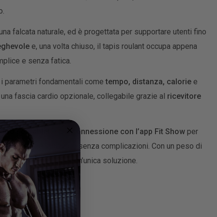
o.
na falcata naturale, ed è progettata per supportare utenti fino
eghevole
e, una volta chiuso, il tapis roulant occupa appena
mplice e senza fatica.
o i parametri fondamentali come
tempo, distanza, calorie
e
 una fascia cardio opzionale, collegabile grazie al
ricevitore
rto per tablet
e alla
connessione con l’app Fit Show
per
to per essere utilizzato senza complicazioni. Con un peso di
re solidità e praticità in un’unica soluzione.