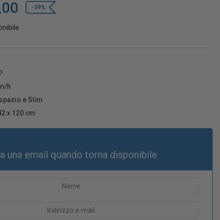
,00
-39%
nibile
P
m/h
aspazio e Slim
42 x 120 cm
ia una email quando torna disponibile