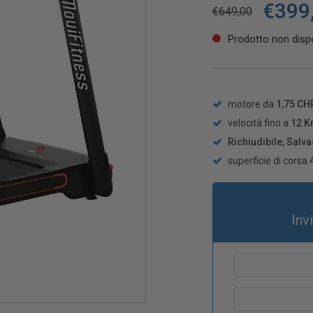
€
399
€
649,00
Prodotto non dispo
motore da
1,75 CH
velocità fino a
12 K
Richiudibile, Salv
superficie di corsa
Inv