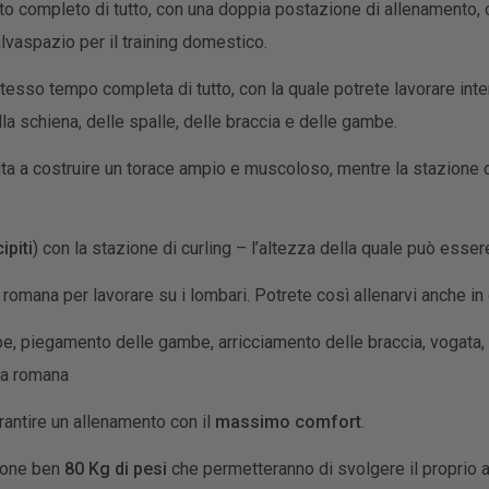
to completo di tutto, con una doppia postazione di allenamento, 
alvaspazio per il training domestico.
sso tempo completa di tutto, con la quale potrete lavorare inten
lla schiena, delle spalle, delle braccia e delle gambe.
iuta a costruire un torace ampio e muscoloso, mentre la stazione 
cipiti
) con la stazione di curling – l’altezza della quale può esse
omana per lavorare su i lombari. Potrete così allenarvi anche in
be, piegamento delle gambe, arricciamento delle braccia, vogata, pre
nca romana
rantire un allenamento con il
massimo comfort
.
zione ben
80 Kg di pesi
che permetteranno di svolgere il proprio