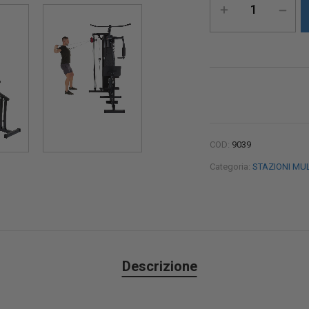
COD:
9039
Categoria:
STAZIONI MU
Descrizione