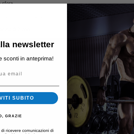
 sfera.
 e può sostenere un utente dal
peso massimo di 120 Kg
.
zia di 2 anni.
alla newsletter
 e sconti in anteprima!
VITI SUBITO
O, GRAZIE
i di ricevere comunicazioni di