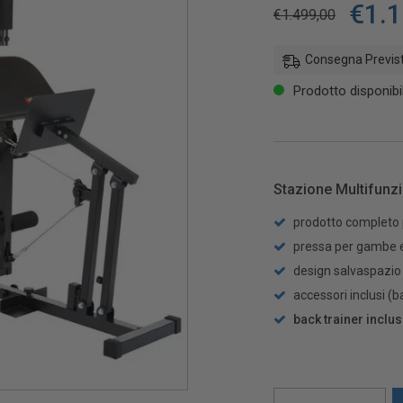
€
1.
€
1.499,00
Consegna Previst
Prodotto disponibi
Stazione Multifun
prodotto completo 
pressa per gambe e
design salvaspazio
accessori inclusi (ba
back trainer inclu