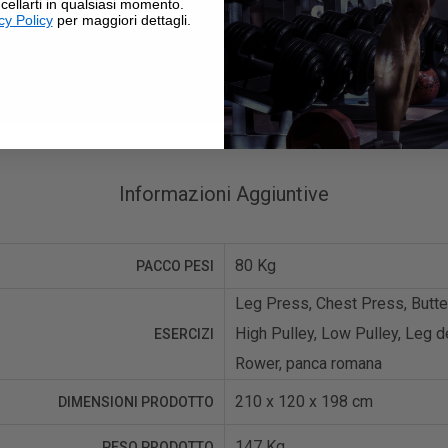
cellarti in qualsiasi momento.
cy Policy
per maggiori dettagli.
Informazioni Aggiuntive
80 Kg
PACCO PESI
Leg Press, Chest Press, Butter
High Pulley, Low Pulley, Leg dev
ESERCIZI
Rower, panca romana
210 x 120 x 198 cm
DIMENSIONI PRODOTTO
147 Kg
PESO PRODOTTO