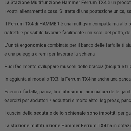
La
Stazione Multifunzione Hammer Ferrum TX4
è un prodot
i vostri allenamenti a casa. Si tratta di una postazione unica, s
Il
Ferrum TX4 di HAMMER
è una multigym compatta ma allo ste
ristretti è possibile lavorare facilmente i muscoli del petto, de
L’unità ergonomica
combinata per il banco delle farfalle ti a
e una puleggia a remi per lavorare la schiena.
Puoi facilmente sviluppare muscoli delle braccia (
bicipiti e tri
In aggiunta al modello TX3, la
Ferrum TX4
ha anche una panca r
Esercizi: farfalla, panca, tiro
latissimus
, arricciatura delle gam
esercizi per abduttori / adduttori e molto altro, leg press, pa
I cuscini della
seduta e dello schienale sono imbottiti
per ga
La
stazione multifunzione Hammer Ferrum TX4
ha in dota