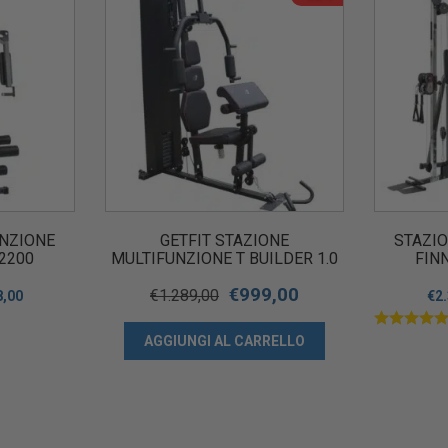
UNZIONE
GETFIT STAZIONE
STAZI
2200
MULTIFUNZIONE T BUILDER 1.0
FIN
PALESTRA MULTI ESERCIZI
€
999,00
€
1.289,00
8,00
€
2
AGGIUNGI AL CARRELLO