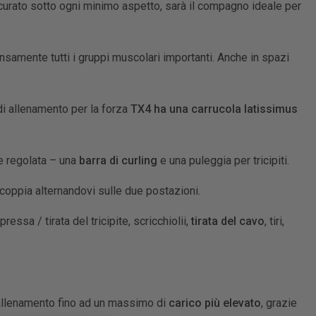
curato sotto ogni minimo aspetto, sarà il compagno ideale per
samente tutti i gruppi muscolari importanti. Anche in spazi
di allenamento per la forza
TX4 ha una carrucola latissimus
re regolata – una
barra di curling
e una puleggia per tricipiti.
 coppia alternandovi sulle due postazioni.
ssa / tirata del tricipite, scricchiolii,
tirata del cavo
, tiri,
 allenamento fino ad un massimo di
carico più elevato
, grazie