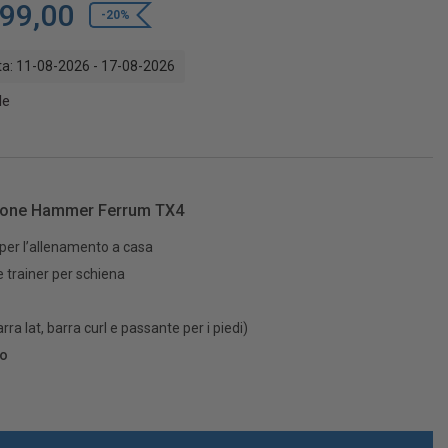
199,00
-20%
a: 11-08-2026 - 17-08-2026
le
zione Hammer Ferrum TX4
per l’allenamento a casa
 trainer per schiena
rra lat, barra curl e passante per i piedi)
so