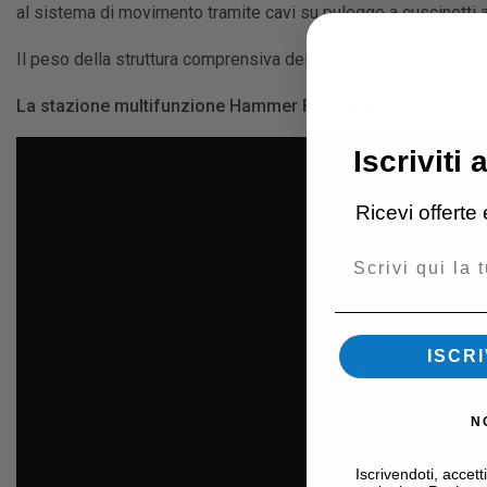
al sistema di movimento tramite cavi su pulegge a cuscinetti a
Il peso della struttura comprensiva dei pesi è di circa 147 Kg
La stazione multifunzione Hammer Ferrum TX4 ha una garan
Iscriviti 
Ricevi offerte
Email
ISCRI
N
Iscrivendoti, accett