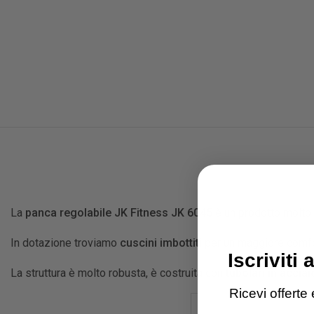
La
panca regolabile JK Fitness JK 6045
è un prodotto molto v
In dotazione troviamo
cuscini imbottiti
per un maggiore comfort
Iscriviti 
La struttura è molto robusta, è costruita con
tubolari in acciai
Ricevi offerte