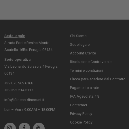
Sede legale
Chi Siamo
Strada Ponte Resina Monte
Sede legale
Acutello 16Bis Perugia 06134
Account Utente
Sede operativa
Risoluzione Controversie
Via Leonardo Sciascia 4 Perugia
Termini e condizioni
06134
Clicca per Recedere dal Contratto
+39 075 969 6168
Pagamento a rate
+39 392 214 5117
IVA Agevolata 4%
info@fitness-discount.it
Contattaci
Lun – Ven / 9:00AM – 18:00PM
Privacy Policy
Cookie Policy