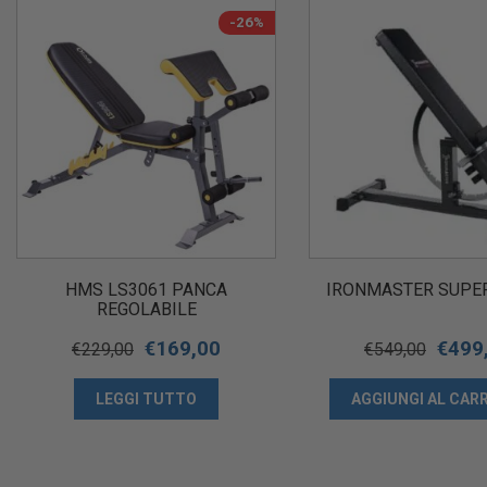
-26%
HMS LS3061 PANCA
IRONMASTER SUPE
REGOLABILE
€
169,00
€
499
€
229,00
€
549,00
LEGGI TUTTO
AGGIUNGI AL CAR