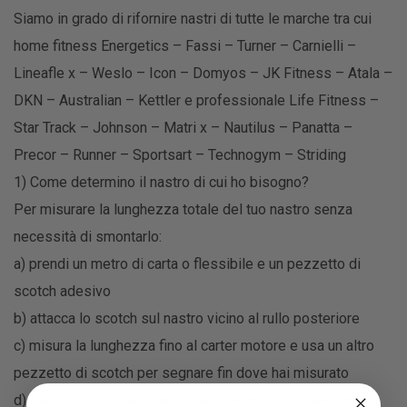
Siamo in grado di rifornire nastri di tutte le marche tra cui
home fitness Energetics – Fassi – Turner – Carnielli –
Lineafle x – Weslo – Icon – Domyos – JK Fitness – Atala –
DKN – Australian – Kettler e professionale Life Fitness –
Star Track – Johnson – Matri x – Nautilus – Panatta –
Precor – Runner – Sportsart – Technogym – Striding
1) Come determino il nastro di cui ho bisogno?
Per misurare la lunghezza totale del tuo nastro senza
necessità di smontarlo:
a) prendi un metro di carta o flessibile e un pezzetto di
scotch adesivo
b) attacca lo scotch sul nastro vicino al rullo posteriore
c) misura la lunghezza fino al carter motore e usa un altro
pezzetto di scotch per segnare fin dove hai misurato
d) fai girare manualmente il nastro e misuri il totale fin