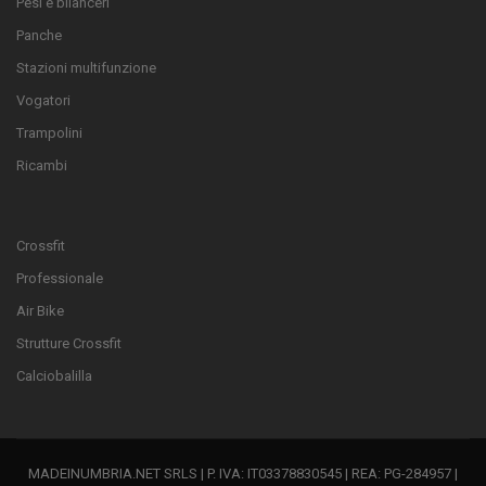
Pesi e bilanceri
Panche
Stazioni multifunzione
Vogatori
Trampolini
Ricambi
Crossfit
Professionale
Air Bike
Strutture Crossfit
Calciobalilla
MADEINUMBRIA.NET SRLS | P. IVA: IT03378830545 | REA: PG-284957 |