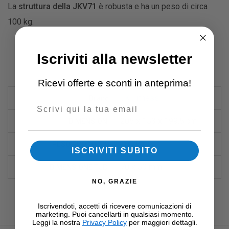
La
struttura della JKV71
è robusta e ha un peso di circa
100 kg.
Iscriviti alla newsletter
Informazioni Aggiuntive
Ricevi offerte e sconti in anteprima!
JK Fitness
Brand
Email
205 x 153 x 199,5 cm
DIMENSIONI
100 kg
PESO PRODOTTO
ISCRIVITI SUBITO
70 x 50 mm
DIMENSIONE TUBI
NO, GRAZIE
Iscrivendoti, accetti di ricevere comunicazioni di
marketing. Puoi cancellarti in qualsiasi momento.
Leggi la nostra
Privacy Policy
per maggiori dettagli.