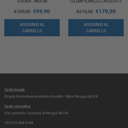
TOORX 180CM
OLIMPIONICO CROSSFIT
FUNZIONALE WOMAN 201
€
99,90
€
179,00
CM – CARICO MAX 250 KG
€
159,90
€
215,00
– Ø 50 MM
AGGIUNGI AL
AGGIUNGI AL
CARRELLO
CARRELLO
Sede legale
Strada Ponte Resina Monte Acutello 16Bis Perugia 06134
Sede operativa
Via Leonardo Sciascia 4 Perugia 06134
+39 075 969 6168