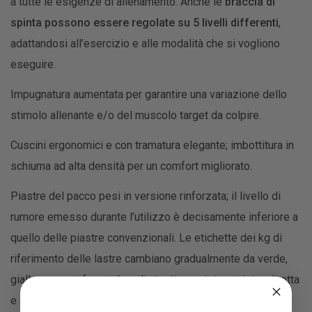
a tutte le esigenze di allenamento. Anche le
braccia di
spinta possono essere regolate su 5 livelli differenti
,
adattandosi all’esercizio e alle modalità che si vogliono
eseguire.
Impugnatura aumentata per garantire una variazione dello
stimolo allenante e/o del muscolo target da colpire.
Cuscini ergonomici e con tramatura elegante; imbottitura in
schiuma ad alta densità per un comfort migliorato.
Piastre del pacco pesi in versione rinforzata; il livello di
rumore emesso durante l’utilizzo è decisamente inferiore a
quello delle piastre convenzionali. Le etichette dei kg di
riferimento delle lastre cambiano gradualmente da verde,
giallo e rosso, fornendo agli utenti una visione visiva diretta
e chiara.