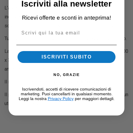
Iscriviti alla newsletter
L’asta di guida è realizzata con un tubo in acciaio
inossidabile da 25 x 2,0 mm, che riduce il grado di
Ricevi offerte e sconti in anteprima!
scuotimento durante il movimento rendendolo più fluido.
Email
Tutti gli elementi ed i particolari sono realizzati in alluminio.
La sezione dei tubi principali ha una dimensione di 50 x 100
ISCRIVITI SUBITO
x 3 mm, rendendo il macchinario a tutti gli effetti idoneo
anche negli ambienti commerciali.
NO, GRAZIE
Il macchinario monta un
pacco pesi di 100 kg
.
Iscrivendoti, accetti di ricevere comunicazioni di
marketing. Puoi cancellarti in qualsiasi momento.
Il peso netto della macchina è di 213 kg e può sostenere un
Leggi la nostra
Privacy Policy
per maggiori dettagli.
utente di 160 kg.