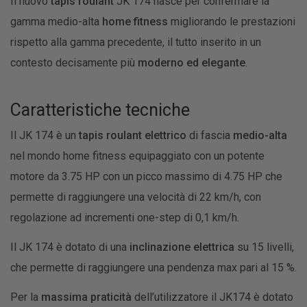
Il nuovo
tapis roulant
JK 174 nasce per confermare la
gamma medio-alta
home fitness
migliorando le prestazioni
rispetto alla gamma precedente, il tutto inserito in un
contesto decisamente più
moderno ed elegante
.
Caratteristiche tecniche
Il JK 174 è un
tapis roulant elettrico
di fascia
medio-alta
nel mondo home fitness equipaggiato con un potente
motore da 3.75 HP con un picco massimo di 4.75 HP che
permette di raggiungere una velocità di 22 km/h, con
regolazione ad incrementi one-step di 0,1 km/h.
Il JK 174 è dotato di una
inclinazione elettrica
su 15 livelli,
che permette di raggiungere una pendenza max pari al 15 %.
Per la
massima praticità
dell’utilizzatore il JK174 è dotato