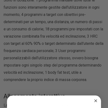
Sono in dotazione: 1 programma manuale dove tutte le
funzioni sono interamente gestite dall’utilizzatore in ogni
momento; 4 programmi a target con obiettivi pre-
determinati per un tempo, una distanza, un numero di passi
e un consumo di calorie; 18 programmi pre-impostati con la
variazione combinata fra velocità ed inclinazione; 3 HRC
con target al 60% 90% o target determinato dall’utente della
frequenza cardiaca personale; 3 User programmi
personalizzabili dall’utilizzatore stesso, ovvero bisogna
impostare ogni singolo step del programma determinando
velocità ed inclinazione; 1 body fat test, utile a
comprendere la proprio indice di massa corporea.
Allenamento interattivo
La console è dotata di due casse
audio HI-FI
, due vani