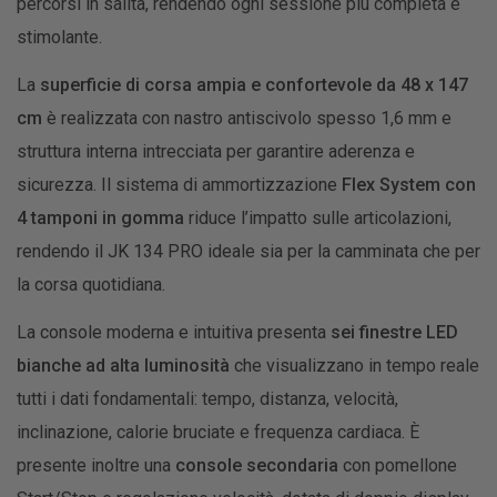
percorsi in salita, rendendo ogni sessione più completa e
stimolante.
La
superficie di corsa ampia e confortevole da 48 x 147
cm
è realizzata con nastro antiscivolo spesso 1,6 mm e
struttura interna intrecciata per garantire aderenza e
sicurezza. Il sistema di ammortizzazione
Flex System con
4 tamponi in gomma
riduce l’impatto sulle articolazioni,
rendendo il JK 134 PRO ideale sia per la camminata che per
la corsa quotidiana.
La console moderna e intuitiva presenta
sei finestre LED
bianche ad alta luminosità
che visualizzano in tempo reale
tutti i dati fondamentali: tempo, distanza, velocità,
inclinazione, calorie bruciate e frequenza cardiaca. È
presente inoltre una
console secondaria
con pomellone