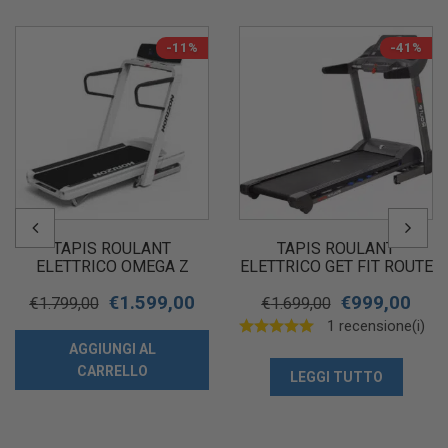
-11%
-41%
TAPIS ROULANT
TAPIS ROULANT
ELETTRICO OMEGA Z
ELETTRICO GET FIT ROUTE
HORIZON
885
€
1.599,00
€
999,00
€
1.799,00
€
1.699,00
1 recensione(i)
AGGIUNGI AL
CARRELLO
LEGGI TUTTO