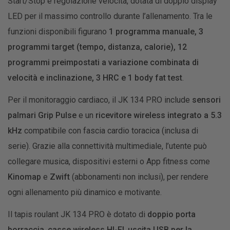
Start/Stop e regolazione velocità, dotata di doppio display
LED per il massimo controllo durante l’allenamento. Tra le
funzioni disponibili figurano
1 programma manuale, 3
programmi target (tempo, distanza, calorie), 12
programmi preimpostati a variazione combinata di
velocità e inclinazione, 3 HRC e 1 body fat test
.
Per il monitoraggio cardiaco, il JK 134 PRO include
sensori
palmari Grip Pulse
e un
ricevitore wireless integrato a 5.3
kHz
compatibile con fascia cardio toracica (inclusa di
serie). Grazie alla connettività multimediale, l’utente può
collegare musica, dispositivi esterni o App fitness come
Kinomap
e
Zwift
(abbonamenti non inclusi), per rendere
ogni allenamento più dinamico e motivante.
Il tapis roulant JK 134 PRO è dotato di
doppio porta
borraccia
,
casse wireless HI-FI
,
uscita USB per la