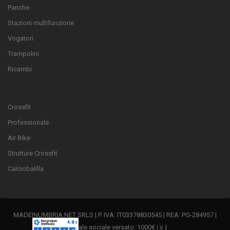
Panche
Stazioni multifunzione
Vogatori
Trampolini
Ricambi
Crossfit
Professionale
Air Bike
Strutture Crossfit
Calciobalilla
MADEINUMBRIA.NET SRLS | P. IVA: IT03378830545 | REA: PG-284957 |
Capitale sociale versato: 1000€ i.v. |