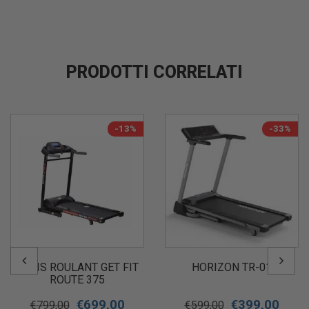
PRODOTTI CORRELATI
-13%
-33%
TAPIS ROULANT GET FIT
HORIZON TR-01
ROUTE 375
€
699,00
€
399,00
€
799,00
€
599,00