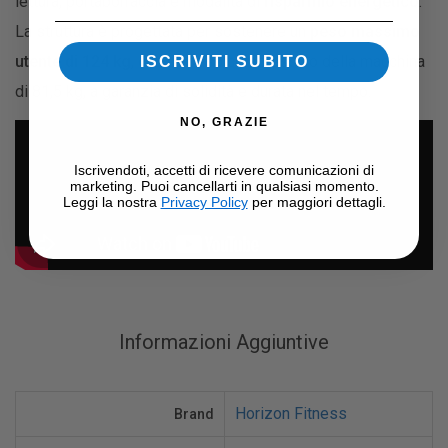
lettura, portaborraccia e modalità di
risparmio energetico
.
La struttura è progettata per sostenere un
peso massimo
utente di 124 kg
, con un peso complessivo della macchina
ISCRIVITI SUBITO
di 81,5 kg, a garanzia di solidità e durata nel tempo.
NO, GRAZIE
Iscrivendoti, accetti di ricevere comunicazioni di
marketing. Puoi cancellarti in qualsiasi momento.
Leggi la nostra
Privacy Policy
per maggiori dettagli.
Informazioni Aggiuntive
Horizon Fitness
Brand