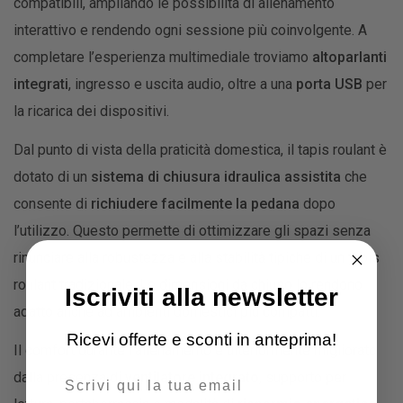
compatibili, ampliando le possibilità di allenamento
interattivo e rendendo ogni sessione più coinvolgente. A
completare l’esperienza multimediale troviamo
altoparlanti
integrati
, ingresso e uscita audio, oltre a una
porta USB
per
la ricarica dei dispositivi.
Dal punto di vista della praticità domestica, il tapis roulant è
dotato di un
sistema di chiusura idraulica assistita
che
consente di
richiudere facilmente la pedana
dopo
l’utilizzo. Questo permette di ottimizzare gli spazi senza
rinunciare alla robustezza e alla stabilità tipiche di un tapis
roulant tradizionale. Le dimensioni da chiuso lo rendono
Iscriviti alla newsletter
adatto anche ad ambienti domestici più compatti.
Ricevi offerte e sconti in anteprima!
Il comfort durante l’allenamento è ulteriormente migliorato
Email
dalla presenza di
ventilatore integrato
, supporto per