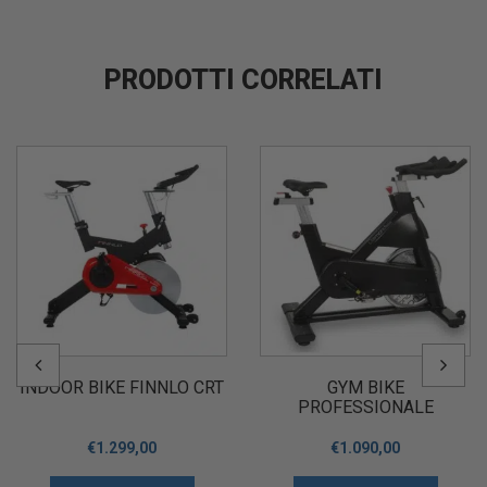
PRODOTTI CORRELATI
INDOOR BIKE FINNLO CRT
GYM BIKE
PROFESSIONALE
DIAMOND S53 INDOOR
CYCLE
€
1.299,00
€
1.090,00