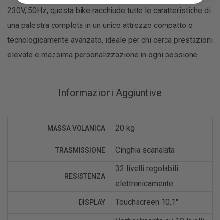
230V, 50Hz, questa bike racchiude tutte le caratteristiche di
una palestra completa in un unico attrezzo compatto e
tecnologicamente avanzato, ideale per chi cerca prestazioni
elevate e massima personalizzazione in ogni sessione.
Informazioni Aggiuntive
20 kg
MASSA VOLANICA
Cinghia scanalata
TRASMISSIONE
32 livelli regolabili
RESISTENZA
elettronicamente
Touchscreen 10,1"
DISPLAY