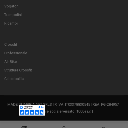
Vogatori
Trampolini
Ricambi
Crossfit
Professionale
Air Bike
Strutture Crossfit
Calciobalilla
MADEINUMBRIA.NET SRLS | P. IVA: IT03378830545 | REA: PG-284957 |
Capitale sociale versato: 1000€ i.v. |