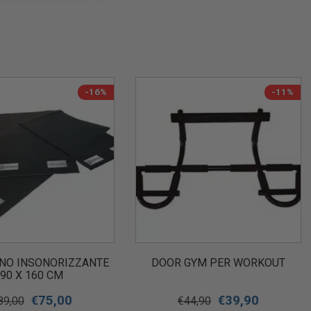
-16%
-11%
NO INSONORIZZANTE
DOOR GYM PER WORKOUT
90 X 160 CM
€
75,00
€
39,90
89,00
€
44,90