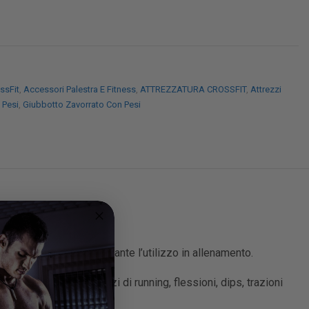
ssFit
,
Accessori Palestra E Fitness
,
ATTREZZATURA CROSSFIT
,
Attrezzi
 Pesi
,
Giubbotto Zavorrato Con Pesi
va e massimo comfort durante l’utilizzo in allenamento.
enics, usato per esercizi di running, flessioni, dips, trazioni