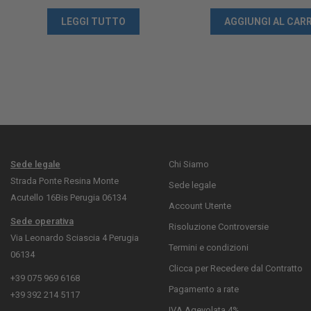
LEGGI TUTTO
AGGIUNGI AL CAR
Sede legale
Chi Siamo
Strada Ponte Resina Monte
Sede legale
Acutello 16Bis Perugia 06134
Account Utente
Sede operativa
Risoluzione Controversie
Via Leonardo Sciascia 4 Perugia
Termini e condizioni
06134
Clicca per Recedere dal Contratto
+39 075 969 6168
Pagamento a rate
+39 392 214 5117
IVA Agevolata 4%