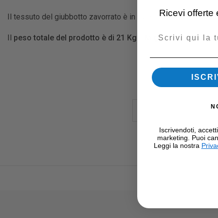
Ricevi offerte
Il tessuto del giubbotto zavorrato è in nylon. I pesi sono sudd
Email
Il
peso totale del prodotto è di 21 Kg
e
la garanzia è di 2 an
ISCRI
N
Iscrivendoti, accett
marketing. Puoi can
Leggi la nostra
Priva