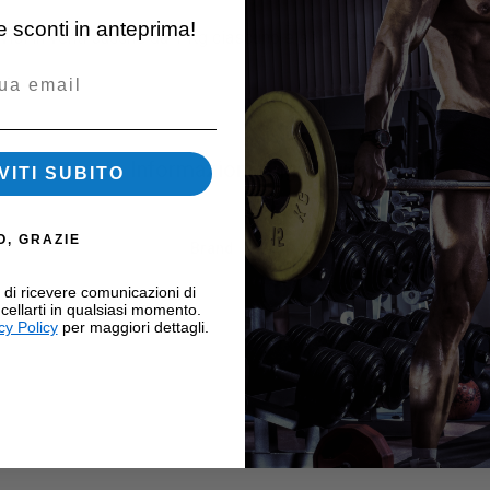
 e sconti in anteprima!
ivisi in venti sacche da 1 Kg ciascuno e sono regolabili per aver
ni
.
Informazioni Aggiuntive
VITI SUBITO
O, GRAZIE
Toorx
Brand
i di ricevere comunicazioni di
cellarti in qualsiasi momento.
cy Policy
per maggiori dettagli.