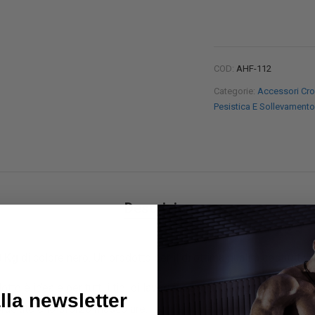
COD:
AHF-112
Categorie:
Accessori Cro
Pesistica E Sollevamento
Descrizione
0 Kg
di colore nero. Un prodotto per il di ottima qualità costrutti
to è ideale per tutti i tipi di lavori funzionali compreso il calisth
alla newsletter
 bruciate e lo sforzo muscolare.