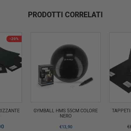
PRODOTTI CORRELATI
-20%
RIZZANTE
GYMBALL HMS 55CM COLORE
TAPPETI
M
NERO
00
€
€
13,90