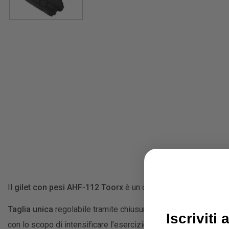
Il
gilet con pesi AHF-112 Toorx
è un corpetto zavorrato da
2
Taglia unica
regolabile tramite chiusura in velcro. Questo prodot
Iscriviti 
con lo scopo di intensificare l’esercizio, aumentare le calorie