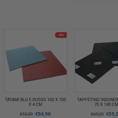
-8%
TATAMI BLU E ROSSO 100 X 100
TAPPETINO INSONO
X 4 CM
70 X 140 C
€
54,90
€
55,
€
59,99
€
69,00