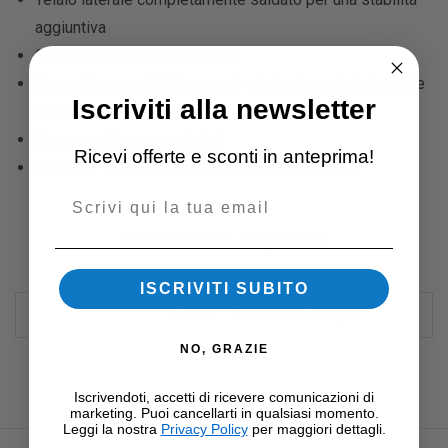
aggiuntiva
Guide in acciaio inossidabile
2 pacchi peso da 72 kg con le piastre in acciaio lavorate
Iscriviti alla newsletter
con precisione con bussola in nylon
Cavo con diverse posizioni
Ricevi offerte e sconti in anteprima!
Barre per trazioni integrate con prese multiple
Email
Informazioni Aggiuntive
ISCRIVITI SUBITO
Titanium Strength
Brand
NO, GRAZIE
Iscrivendoti, accetti di ricevere comunicazioni di
marketing. Puoi cancellarti in qualsiasi momento.
Leggi la nostra
Privacy Policy
per maggiori dettagli.