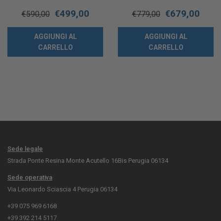
€
499,00
€
679,00
€
590,00
€
779,00
AGGIUNGI AL
AGGIUNGI AL
CARRELLO
CARRELLO
Sede legale
Strada Ponte Resina Monte Acutello 16Bis Perugia 06134
Sede operativa
Via Leonardo Sciascia 4 Perugia 06134
+39 075 969 6168
+39 392 214 5117