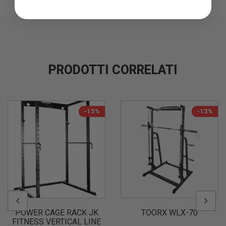
PRODOTTI CORRELATI
-15%
-13%
POWER CAGE RACK JK
TOORX WLX-70
FITNESS VERTICAL LINE