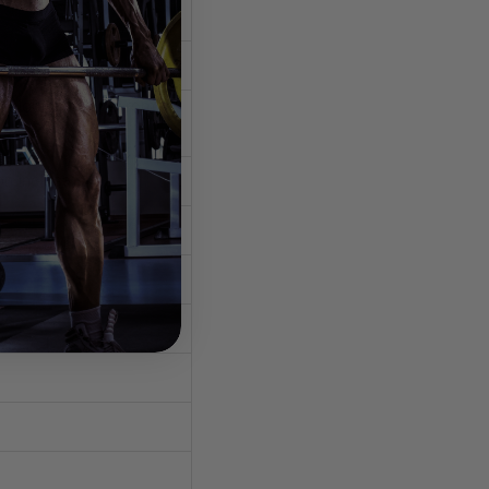
elocità, calorie, rpm,
n inclusa)