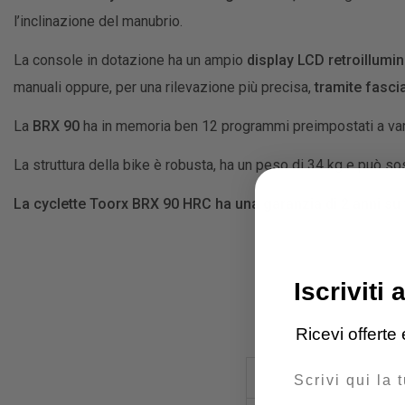
l’inclinazione del manubrio.
La console in dotazione ha un ampio
display LCD retroillumi
manuali oppure, per una rilevazione più precisa,
tramite fasci
La
BRX 90
ha in memoria ben 12 programmi preimpostati a vari
La struttura della bike è robusta, ha un peso di 34 kg e può s
La cyclette Toorx BRX 90 HRC ha una garanzia di 2 anni su 
Iscriviti 
Ricevi offerte
Email