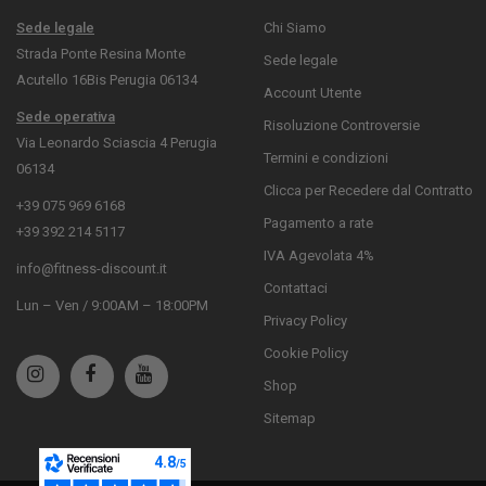
Sede legale
Chi Siamo
Strada Ponte Resina Monte
Sede legale
Acutello 16Bis Perugia 06134
Account Utente
Sede operativa
Risoluzione Controversie
Via Leonardo Sciascia 4 Perugia
Termini e condizioni
06134
Clicca per Recedere dal Contratto
+39 075 969 6168
Pagamento a rate
+39 392 214 5117
IVA Agevolata 4%
info@fitness-discount.it
Contattaci
Lun – Ven / 9:00AM – 18:00PM
Privacy Policy
Cookie Policy
Shop
Sitemap