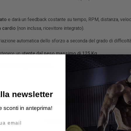
nato
e darà un feedback costante su tempo, RPM, distanza, velocità
a cardio
(non inclusa, ricevitore integrato).
azione automatica dello sforzo a seconda del grado di difficolt
ostenere un
utente dal peso massimo di 125 Kg
.
tutta la componentistica.
alla newsletter
Informazioni Aggiuntive
 e sconti in anteprima!
10 kg
VOLANO