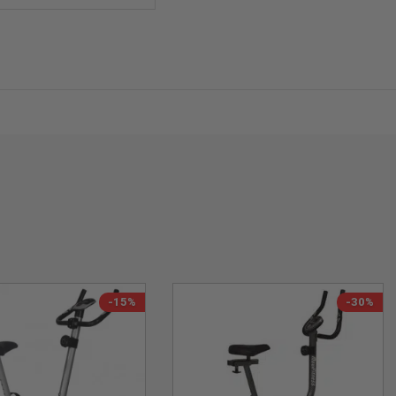
-15%
-30%