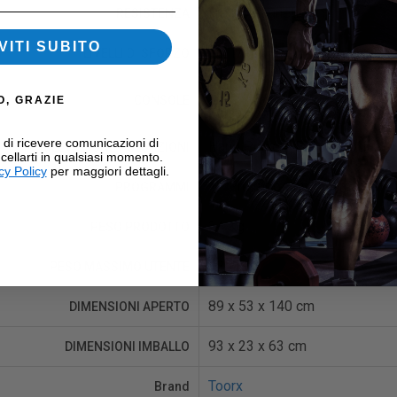
Elettromagnetica
RESISTENZA
VITI SUBITO
16 livelli
LIVELLI DI SFORZO
Display LCD: tempo, distanza, v
CONSOLE
O, GRAZIE
pulsazioni
i di ricevere comunicazioni di
Hand Pulse + Fascia cardio (no
RILEVAZIONE PULSAZIONI
cellarti in qualsiasi momento.
cy Policy
per maggiori dettagli.
12 Preimpostati, hrc, manuale
PROGRAMMI
34 Kg
PESO PRODOTTO
125 Kg
PESO MASSIMO UTENTE
89 x 53 x 140 cm
DIMENSIONI APERTO
93 x 23 x 63 cm
DIMENSIONI IMBALLO
Toorx
Brand