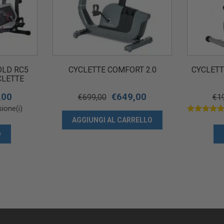
LD RC5
CYCLETTE COMFORT 2.0
CYCLETT
CLETTE
UDIBILE
,00
€
649,00
€
699,00
€
1
ione(i)
AGGIUNGI AL CARRELLO
O