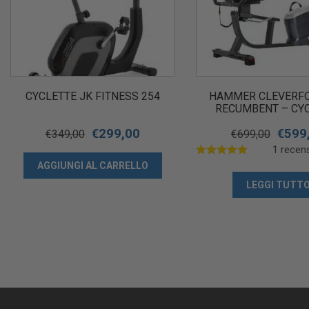
CYCLETTE JK FITNESS 254
HAMMER CLEVERFO
RECUMBENT – CY
ORIZZONTALE RICHI
€
299,00
€
599
€
349,00
€
699,00
1 recens
AGGIUNGI AL CARRELLO
LEGGI TUTT