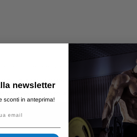
le e rispettano i criteri della normativa EN 20957 Classe S (Studio
d utenti per un peso massimo di 135 Kg
.
alla newsletter
fessionale e di 2 anni per un utilizzo privato.
 e sconti in anteprima!