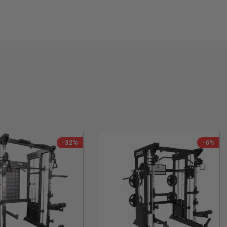
-32%
-6%