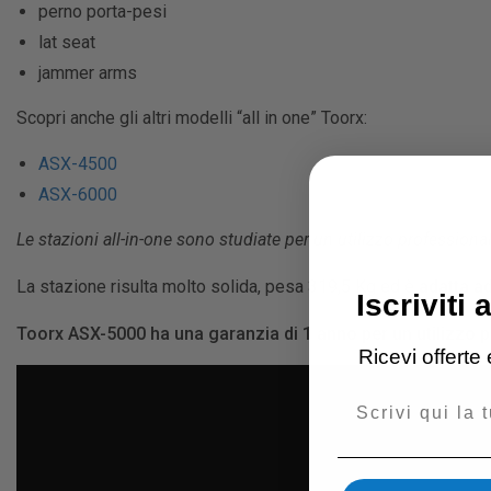
perno porta-pesi
lat seat
jammer arms
Scopri anche gli altri modelli “all in one” Toorx:
ASX-4500
ASX-6000
Le stazioni all-in-one sono studiate per un utilizzo professiona
La stazione risulta molto solida, pesa 319,5 Kg ed è
adatta a
Iscriviti 
Toorx ASX-5000 ha una garanzia di 1 anno per un utilizzo pro
Ricevi offerte
Email