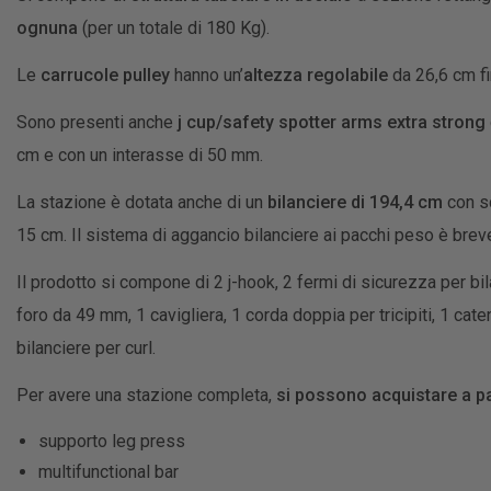
ognuna
(per un totale di 180 Kg).
Le
carrucole pulley
hanno un’
altezza regolabile
da 26,6 cm fi
Sono presenti anche
j cup/safety spotter arms extra strong
cm e con un interasse di 50 mm.
La stazione è dotata anche di un
bilanciere di 194,4 cm
con sc
15 cm. Il sistema di aggancio bilanciere ai pacchi peso è brev
Il prodotto si compone di 2 j-hook, 2 fermi di sicurezza per bil
foro da 49 mm, 1 cavigliera, 1 corda doppia per tricipiti, 1 caten
bilanciere per curl.
Per avere una stazione completa,
si possono acquistare a pa
supporto leg press
multifunctional bar