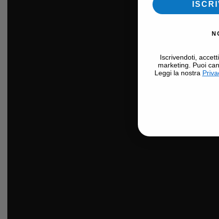
ISCRI
N
Iscrivendoti, accett
marketing. Puoi can
Leggi la nostra
Priva