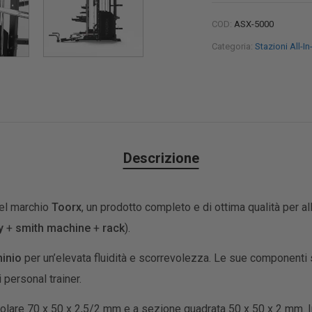
COD:
ASX-5000
Categoria:
Stazioni All-I
Descrizione
el marchio
Toorx
, un prodotto completo e di ottima qualità per al
y
+
smith machine
+
rack
).
minio
per un’elevata fluidità e scorrevolezza. Le sue componenti s
 personal trainer.
olare 70 x 50 x 2,5/2 mm e a sezione quadrata 50 x 50 x 2 mm. I