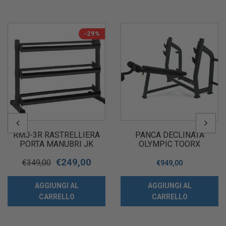
-29%
RMJ-3R RASTRELLIERA
PANCA DECLINATA
PORTA MANUBRI JK
OLYMPIC TOORX
FITNESS
PROFESSIONALE WBX-
€
249,00
B3600 NERO
€
349,00
€
949,00
AGGIUNGI AL
AGGIUNGI AL
CARRELLO
CARRELLO