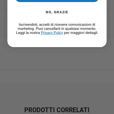
120 Kg
PACCO PESI
NO, GRAZIE
258 Kg
PESO PRODOTTO
PESO MASSIMO
Iscrivendoti, accetti di ricevere comunicazioni di
150 Kg
marketing. Puoi cancellarti in qualsiasi momento.
UTILIZZATORE
Leggi la nostra
Privacy Policy
per maggiori dettagli.
145,5 × 127,5 × 233,5 cm
DIMENSIONI
PRODOTTI CORRELATI