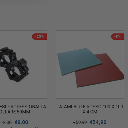
-25%
-8%
ESI PROFESSIONALI A
TATAMI BLU E ROSSO 100 X 100
OLLARE 50MM
X 4 CM
€
9,00
€
54,90
€
12,00
€
59,99