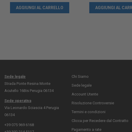
AGGIUNGI AL CARRELLO
AGGIUNGI AL CAR
Sede legale
Chi Siamo
Strada Ponte Resina Monte
Sede legale
Acutello 16Bis Perugia 06134
Account Utente
Sede operativa
Risoluzione Controversie
Via Leonardo Sciascia 4 Perugia
Termini e condizioni
06134
Clicca per Recedere dal Contratto
+39 075 969 6168
Pagamento a rate
+39 392 214 5117