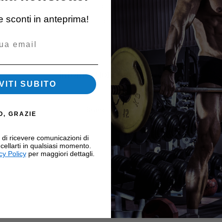
 unica per l’allenamento del corpo e la stimolazione della zona s
 e sconti in anteprima!
o per esercizi di riabilitazione o come parte di un allenamento fu
.
Informazioni Aggiuntive
VITI SUBITO
Diamond
Brand
O, GRAZIE
i di ricevere comunicazioni di
cellarti in qualsiasi momento.
cy Policy
per maggiori dettagli.