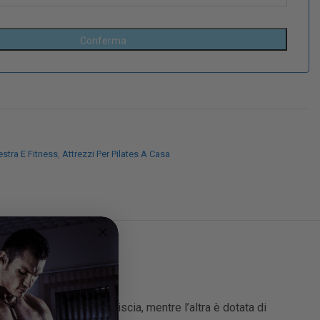
stra E Fitness
,
Attrezzi Per Pilates A Casa
e. Una parte del pad è liscia, mentre l’altra è dotata di