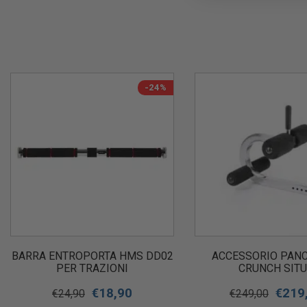
-24%
BARRA ENTROPORTA HMS DD02
ACCESSORIO PANC
PER TRAZIONI
CRUNCH SIT
€
18,90
€
219
€
24,90
€
249,00