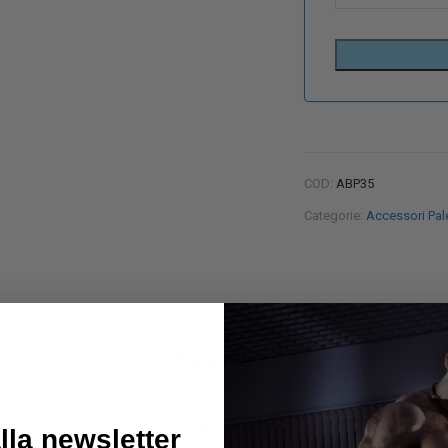
COD:
ABP35
Categorie:
Accessori Pale
Descrizione
le, realizzato in
gomma di alta qualità
con una superficie bicolor
alla newsletter