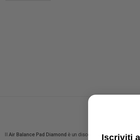
Il
Air Balance Pad Diamond
è un disco propriocettivo gonfiabi
Iscriviti 