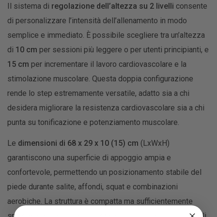
Il sistema di
regolazione dell’altezza su 2 livelli
consente
di personalizzare l’intensità dell’allenamento in modo
semplice e immediato. È possibile scegliere tra un’altezza
di
10 cm
per sessioni più leggere o per utenti principianti, e
15 cm
per incrementare il lavoro cardiovascolare e la
stimolazione muscolare. Questa doppia configurazione
rende lo step estremamente versatile, adatto sia a chi
desidera migliorare la resistenza cardiovascolare sia a chi
punta su tonificazione e potenziamento muscolare.
Le
dimensioni di 68 x 29 x 10 (15) cm
(LxWxH)
garantiscono una superficie di appoggio ampia e
confortevole, permettendo un posizionamento stabile del
piede durante salite, affondi, squat e combinazioni
aerobiche. La struttura è compatta ma sufficientemente
spaziosa per offrire sicurezza anche nei movimenti laterali