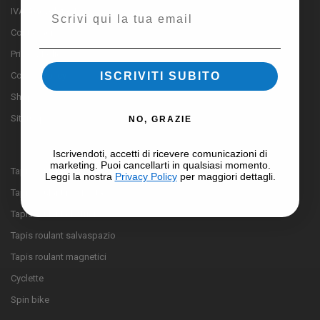
Email
IVA Agevolata 4%
Contattaci
Privacy Policy
ISCRIVITI SUBITO
Cookie Policy
Shop
Sitemap
NO, GRAZIE
Iscrivendoti, accetti di ricevere comunicazioni di
marketing. Puoi cancellarti in qualsiasi momento.
Tapis roulant
Leggi la nostra
Privacy Policy
per maggiori dettagli.
Tapis roulant in offerta
Tapis roulant elettrici
Tapis roulant salvaspazio
Tapis roulant magnetici
Cyclette
Spin bike