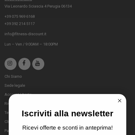
Via Leonardo Sciascia 4 Perugia 06134
+39 075 969 6168
+39 392 214 5117
info@fitness-discount.it
Lun – Ven / 9:00AM – 18:00PM
Chi Siamo
Sede legale
Account Utente
Risoluzione Controversie
Iscriviti alla newsletter
Termini e condizioni
Clicca per Recedere dal Contratto
Ricevi offerte e sconti in anteprima!
Pagamento a rate