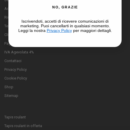
NO, GRAZIE
Account Utente
Risoluzione Controversie
Iscrivendoti, accetti di ricevere comunicazioni di
marketing. Puoi cancellarti in qualsiasi momento.
Termini e condizioni
Leggi la nostra
Privacy Policy
per maggiori dettagli.
Clicca per Recedere dal Contratto
Pagamento a rate
IVA Agevolata 4%
Contattaci
Privacy Policy
Cookie Policy
Shop
Sitemap
Tapis roulant
Tapis roulant in offerta