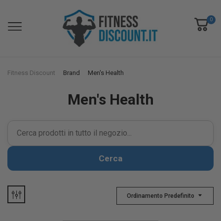
0
Fitness Discount
Brand
Men's Health
Men's Health
Cerca
Ordinamento Predefinito