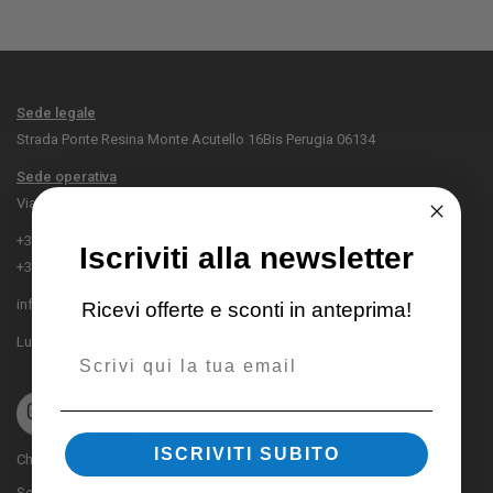
Sede legale
Strada Ponte Resina Monte Acutello 16Bis Perugia 06134
Sede operativa
Via Leonardo Sciascia 4 Perugia 06134
+39 075 969 6168
Iscriviti alla newsletter
+39 392 214 5117
info@fitness-discount.it
Ricevi offerte e sconti in anteprima!
Lun – Ven / 9:00AM – 18:00PM
Email
ISCRIVITI SUBITO
Chi Siamo
Sede legale