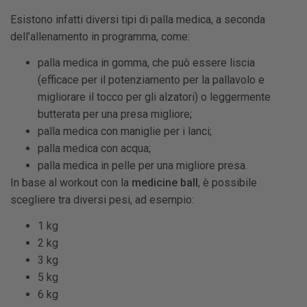
Esistono infatti diversi tipi di palla medica, a seconda
dell’allenamento in programma, come:
palla medica in gomma, che può essere liscia
(efficace per il potenziamento per la pallavolo e
migliorare il tocco per gli alzatori) o leggermente
butterata per una presa migliore;
palla medica con maniglie per i lanci;
palla medica con acqua;
palla medica in pelle per una migliore presa.
In base al workout con la
medicine ball
, è possibile
scegliere tra diversi pesi, ad esempio:
1 kg
2 kg
3 kg
5 kg
6 kg