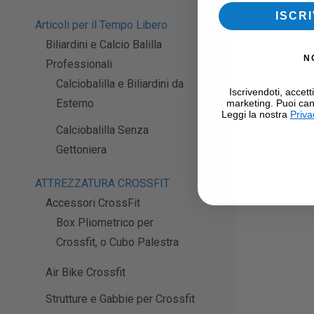
ISCRI
Articoli per il Tempo Libero
Biliardini e Calcio Balilla
N
Professionali
Calciobalilla e Biliardini da
Iscrivendoti, accett
Esterno
marketing. Puoi can
Leggi la nostra
Priva
Calciobalilla Senza
Gettoniera
ATTREZZATURA CROSSFIT
Accessori CrossFit
Box Pliometrico per
Crossfit, o Cubo Palestra
Air Bike Crossfit
Strutture e Gabbie per Crossfit