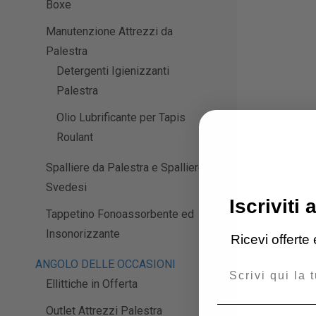
Boxe
Manutenzione Attrezzi da
Palestra
Detergenti Igienizzanti
Palestra
Olio Lubrificante per Tapis
Roulant
Spalliere da Palestra e Spalliere
Svedesi
Iscriviti 
Tappetino Fonoassorbente ed
Insonorizzante
Ricevi offerte
ANGOLO DELLE OCCASIONI
Email
Ellittiche in Offerta
Outlet Attrezzi Palestra