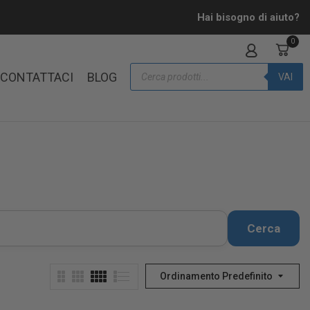
Hai bisogno di aiuto?
0
CONTATTACI
BLOG
VAI
Cerca
Ordinamento Predefinito